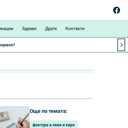
икации
Здраве
Други
Контакти
 хормон?
Още по темата:
фактура в лева и евро