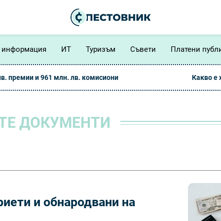
 информация
ИТ
Туризъм
Съвети
Платени публ
лв. премии и 961 млн. лв. комисиони
Какво е
ТЕ ДОКУМЕНТИ
риети и обнародвани на