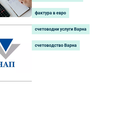
фактура в евро
счетоводни услуги Варна
счетоводство Варна