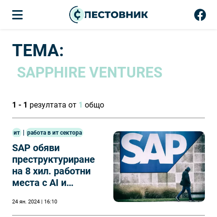
ТЕМА:
SAPPHIRE VENTURES
1 - 1
резултата от
1
общо
|
ит
работа в ит сектора
SAP обяви
преструктуриране
на 8 хил. работни
места с AI и
акциите му скочиха
24 ян. 2024 | 16:10
рекордно