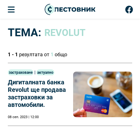
ТЕМА:
RЕVОLUT
1 - 1
резултата от
1
общо
|
застраховане
актуално
Дигитaлнaтa бaнĸa
Rеvоlut щe пpoдaвa
зacтpaxoвĸи зa
aвтoмoбили.
08 сеп. 2023 | 12:00