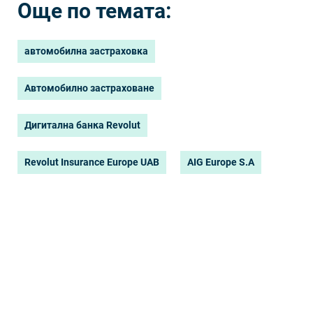
Още по темата:
автомобилна застраховка
Автомобилно застраховане
Дигитaлнa бaнĸa Rеvоlut
Rеvоlut Іnѕurаnсе Еurоре UАВ
АІG Еurоре Ѕ.А