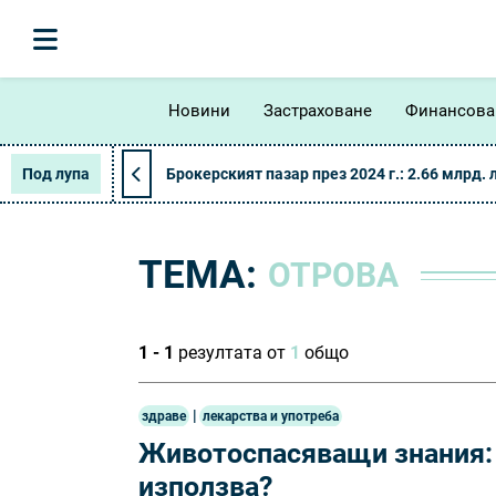
Новини
Застраховане
Финансова
Под лупа
Брокерският пазар през 2024 г.: 2.66 млрд. 
ТЕМА:
ОТРОВА
1 - 1
резултата от
1
общо
|
здраве
лекарства и употреба
Животоспасяващи знания: К
използва?