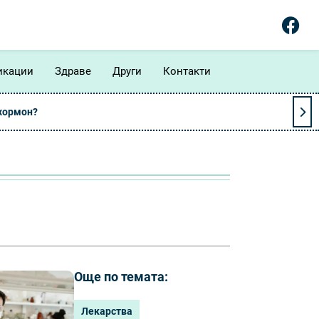
икации
Здраве
Други
Контакти
 хормон?
Още по темата:
Лекарства