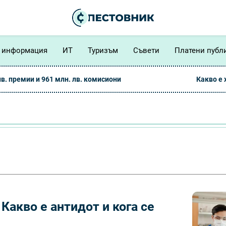
 информация
ИТ
Туризъм
Съвети
Платени публ
лв. премии и 961 млн. лв. комисиони
Какво е
акво е антидот и кога се