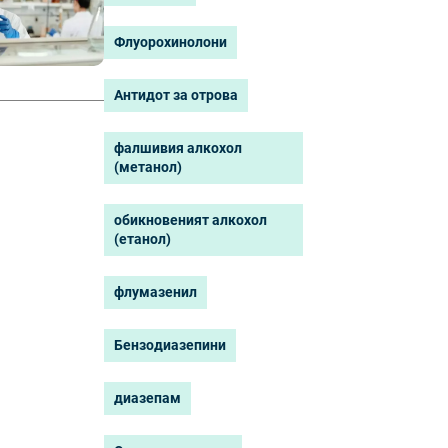
Флуорохинолони
Антидот за отрова
фалшивия алкохол
(метанол)
обикновеният алкохол
(етанол)
флумазенил
Бензодиазепини
диазепам