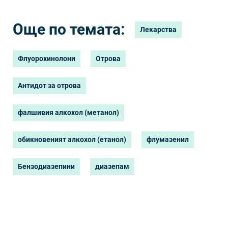
Още по темата:
Лекарства
Флуорохинолони
Отрова
Антидот за отрова
фалшивия алкохол (метанол)
обикновеният алкохол (етанол)
флумазенил
Бензодиазепини
диазепам