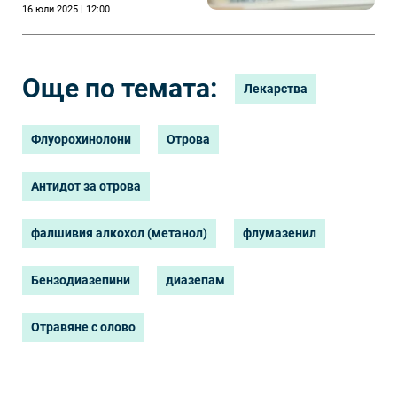
16 юли 2025 | 12:00
Още по темата:
Лекарства
Флуорохинолони
Отрова
Антидот за отрова
фалшивия алкохол (метанол)
флумазенил
Бензодиазепини
диазепам
Отравяне с олово