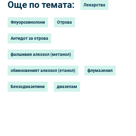
Още по темата:
Лекарства
Флуорохинолони
Отрова
Антидот за отрова
фалшивия алкохол (метанол)
обикновеният алкохол (етанол)
флумазенил
Бензодиазепини
диазепам