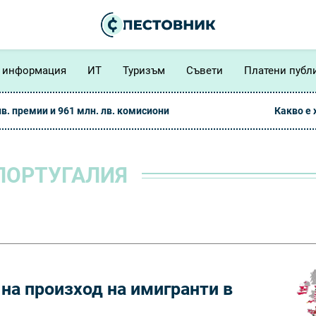
 информация
ИТ
Туризъм
Съвети
Платени публ
лв. премии и 961 млн. лв. комисиони
Какво е
ПОРТУГАЛИЯ
на произход на имигранти в