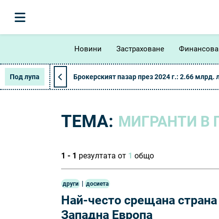
Новини
Застраховане
Финансова
Под лупа
Брокерският пазар през 2024 г.: 2.66 млрд. 
ТЕМА:
МИГРАНТИ В 
1 - 1
резултата от
1
общо
|
други
досиета
Най-често срещана страна 
Западна Европа