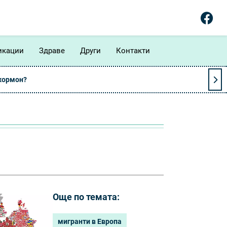
икации
Здраве
Други
Контакти
 хормон?
Още по темата:
мигранти в Европа