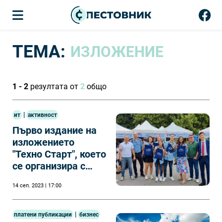
ТЕМА:
ИЗЛОЖЕНИЕ
1 - 2
резултата от
2
общо
|
ит
активност
Първо издание на
изложението
"Техно Старт", което
се организира с
подкрепата на ИКТ
14 сеп. 2023 | 17:00
Клъстер - Варна
|
платени публикации
бизнес