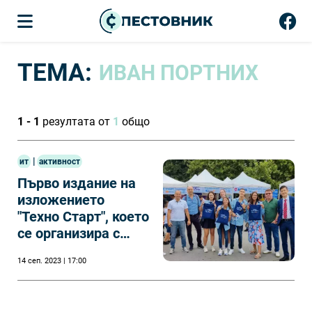
ТЕМА:
ИВАН ПОРТНИХ
1 - 1
резултата от
1
общо
|
ит
активност
Първо издание на
изложението
"Техно Старт", което
се организира с
подкрепата на ИКТ
14 сеп. 2023 | 17:00
Клъстер - Варна