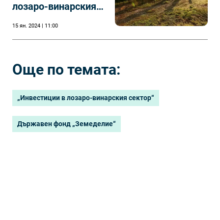
лозаро-винарския
сектор“ и
15 ян. 2024 | 11:00
„Инвестиции в
екологични
съоръжения“
Още по темата:
„Инвестиции в лозаро-винарския сектор“
Държавен фонд „Земеделие“