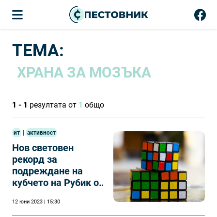
ТЕМА:
ХРАНА ЗА МОЗЪКА
1 - 1
резултата от
1
общо
|
ит
активност
Нов световен
рекорд за
подреждане на
кубчето на Рубик от
Макс Парк (САЩ)
12 юни 2023 | 15:30