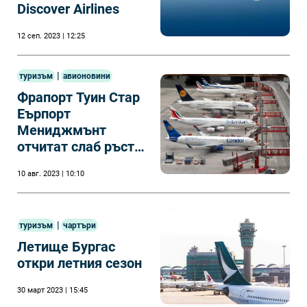
Discover Airlines
12 сеп. 2023 | 12:25
|
туризъм
авионовини
Фрапорт Туин Стар
Еърпорт
Мениджмънт
отчитат слаб ръст
на пътниците в
10 авг. 2023 | 10:10
летищата в Бургас
и Варна
|
туризъм
чартъри
Летище Бургас
откри летния сезон
30 март 2023 | 15:45