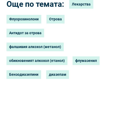
Още по темата:
Лекарства
Флуорохинолони
Отрова
Антидот за отрова
фалшивия алкохол (метанол)
обикновеният алкохол (етанол)
флумазенил
Бензодиазепини
диазепам