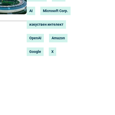
AI
Microsoft Corp.
изкуствен интелект
OpenAI
Amazon
Google
X