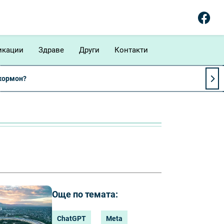
икации
Здраве
Други
Контакти
 хормон?
Още по темата:
ChatGPT
Meta