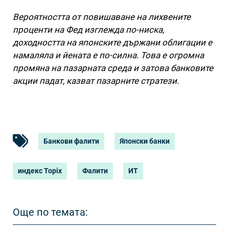
Вероятността от повишаване на лихвените
проценти на Фед изглежда по-ниска,
доходността на японските държани облигации е
намаляла и йената е по-силна. Това е огромна
промяна на пазарната среда и затова банковите
акции падат, казват пазарните стратези.
Банкови фалити
Японски банки
индекс Topix
Фалити
ИТ
Още по темата: