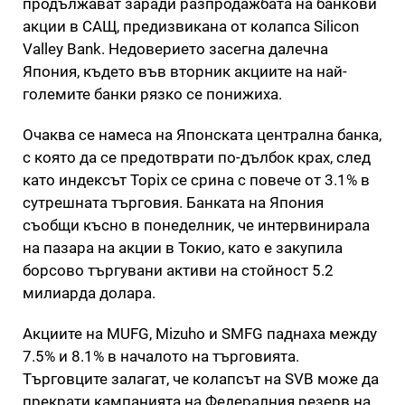
продължават заради разпродажбата на банкови
акции в САЩ, предизвикана от колапса Silicon
Valley Bank. Недоверието засегна далечна
Япония, където във вторник акциите на най-
големите банки рязко се понижиха.
Очаква се намеса на Японската централна банка,
с която да се предотврати по-дълбок крах, след
като индексът Topix се срина с повече от 3.1% в
сутрешната търговия. Банката на Япония
съобщи късно в понеделник, че интервинирала
на пазара на акции в Токио, като е закупила
борсово търгувани активи на стойност 5.2
милиарда долара.
Акциите на MUFG, Mizuho и SMFG паднаха между
7.5% и 8.1% в началото на търговията.
Търговците залагат, че колапсът на SVB може да
прекрати кампанията на Федералния резерв на