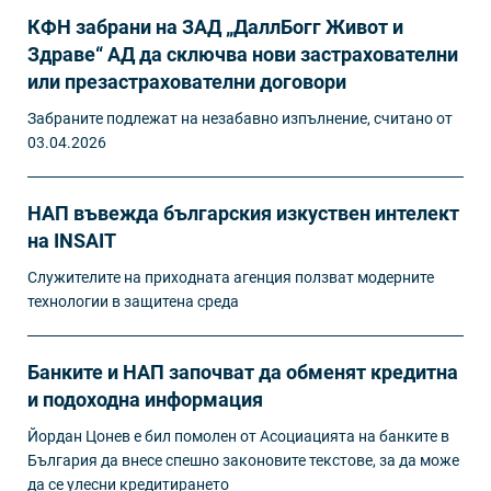
КФН забрани на ЗАД „ДаллБогг Живот и
Здраве“ АД да сключва нови застрахователни
или презастрахователни договори
Забраните подлежат на незабавно изпълнение, считано от
03.04.2026
НАП въвежда българския изкуствен интелект
на INSAIT
Служителите на приходната агенция ползват модерните
технологии в защитена среда
Банките и НАП започват да обменят кредитна
и подоходна информация
Йордан Цонев е бил помолен от Асоциацията на банките в
България да внесе спешно законовите текстове, за да може
да се улесни кредитирането