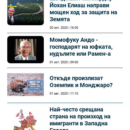
Йохан Елиаш направи
мощен ход за защита на
Земята
20 окт. 2025 | 16:05
Момофуку Андо -
господарят на юфката,
нудълите или Рамен-а
01 окт. 2025 | 09:00
Откъде произлизат
Оземпик и Монджаро?
01 авг. 2025 | 11:15
Най-често срещана
страна на произход на
имигранти в Западна