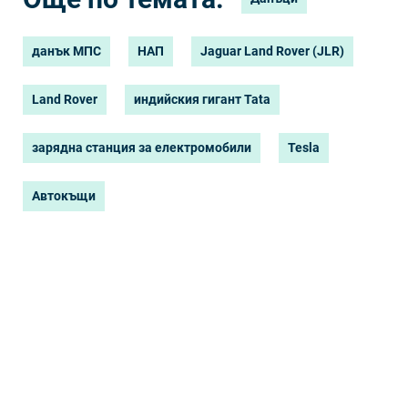
данък МПС
НАП
Jaguar Land Rover (JLR)
Land Rover
индийския гигант Tata
зарядна станция за електромобили
Tesla
Автокъщи