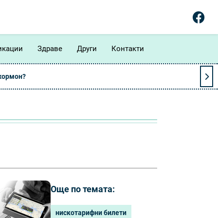
икации
Здраве
Други
Контакти
 хормон?
Още по темата:
нискотарифни билети