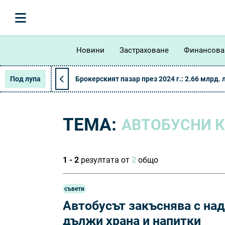
Новини
Застраховане
Финансова
Под лупа
Брокерският пазар през 2024 г.: 2.66 млрд. 
ТЕМА:
АВТОБУСНИ 
1 - 2
резултата от
2
общо
съвети
Автобусът закъснява с над
дължи храна и напитки