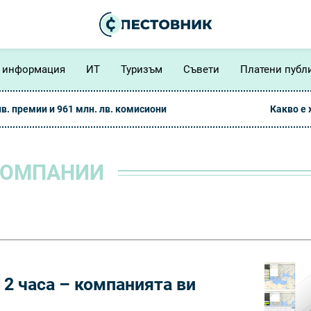
 информация
ИТ
Туризъм
Съвети
Платени публ
лв. премии и 961 млн. лв. комисиони
Какво е
КОМПАНИИ
 2 часа – компанията ви