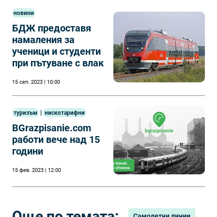
новини
БДЖ предоставя
намаления за
ученици и студенти
при пътуване с влак
15 сеп. 2023 | 10:00
|
туризъм
нискотарифни
BGrazpisanie.com
работи вече над 15
години
15 фев. 2023 | 12:00
Още по темата:
Самолетни линии