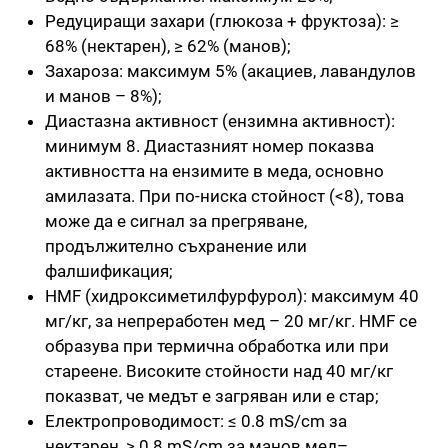
Редуциращи захари (глюкоза + фруктоза): ≥
68% (нектарен), ≥ 62% (манов);
Захароза: максимум 5% (акациев, лавандулов
и манов – 8%);
Диастазна активност (ензимна активност):
минимум 8. Диастазният номер показва
активността на ензимите в меда, основно
амилазата. При по-ниска стойност (<8), това
може да е сигнал за прегряване,
продължително съхранение или
фалшификация;
HMF (хидроксиметилфурфурол): максимум 40
мг/кг, за непреработен мед – 20 мг/кг. HMF се
образува при термична обработка или при
стареене. Високите стойности над 40 мг/кг
показват, че медът е загряван или е стар;
Електропроводимост: ≤ 0.8 mS/cm за
нектарен, > 0.8 mS/cm за манов мед–