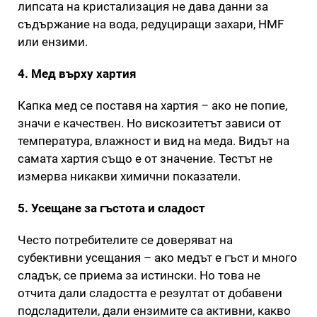
липсата на кристализация не дава данни за
съдържание на вода, редуциращи захари, HMF
или ензими.
4. Мед върху хартия
Капка мед се поставя на хартия – ако не попие,
значи е качествен. Но вискозитетът зависи от
температура, влажност и вид на меда. Видът на
самата хартия също е от значение. Тестът не
измерва никакви химични показатели.
5. Усещане за гъстота и сладост
Често потребителите се доверяват на
субективни усещания – ако медът е гъст и много
сладък, се приема за истински. Но това не
отчита дали сладостта е резултат от добавени
подсладители, дали ензимите са активни, какво