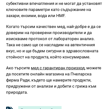
субективни впечатления и не могат да установят
ключовите параметри като съдържание на
захари, ензими, вода или HMF.
Когато търсим качествен мед, най-добре е да се
доверим на проверени производители и да
изискваме протокол от лабораторен анализ.
Така не само ще се насладим на автентичния
вкус, но и ще бъдем сигурни в здравословната
стойност на продукта, който консумираме.
Ако търсите
мед с гарантиран произход
, можете
да посетите онлайн магазина на Пчеларска
ферма Ради, където ще намерите продукти,
придружени от анализи и добити с грижа към
природата.