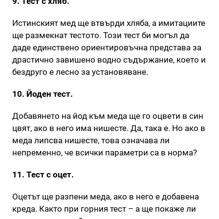
9. Тест с хляб.
Истинският мед ще втвърди хляба, а имитациите
ще размекнат тестото. Този тест би могъл да
даде единствено ориентировъчна представа за
драстично завишено водно съдържание, което и
бездруго е лесно за установяване.
10. Йоден тест.
Добавянето на йод към меда ще го оцвети в син
цвят, ако в него има нишесте. Да, така е. Но ако в
меда липсва нишесте, това означава ли
непременно, че всички параметри са в норма?
11. Тест с оцет.
Оцетът ще разпени меда, ако в него е добавена
креда. Както при горния тест – а ще покаже ли