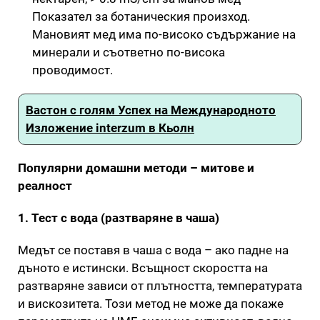
Показател за ботаническия произход.
Мановият мед има по-високо съдържание на
минерали и съответно по-висока
проводимост.
Вастон с голям Успех на Международното
Изложение interzum в Кьолн
Популярни домашни методи – митове и
реалност
1. Тест с вода (разтваряне в чаша)
Медът се поставя в чаша с вода – ако падне на
дъното e истински. Всъщност скоростта на
разтваряне зависи от плътността, температурата
и вискозитета. Този метод не може да покаже