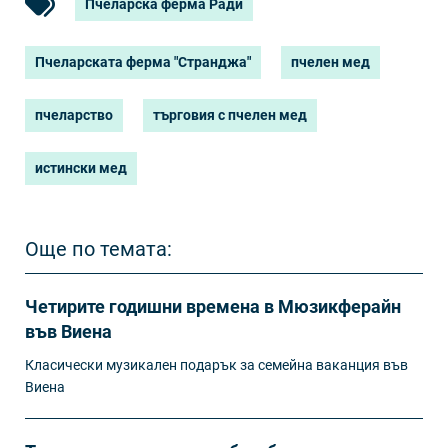
Пчеларска ферма Ради
Пчеларската ферма "Странджа"
пчелен мед
пчеларство
търговия с пчелен мед
истински мед
Още по темата:
Четирите годишни времена в Мюзикферайн
във Виена
Класически музикален подарък за семейна ваканция във
Виена