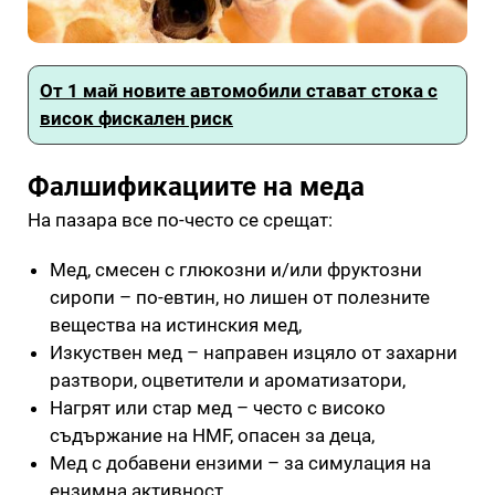
От 1 май новите автомобили стават стока с
висок фискален риск
Фалшификациите на меда
На пазара все по-често се срещат:
Мед, смесен с глюкозни и/или фруктозни
сиропи – по-евтин, но лишен от полезните
вещества на истинския мед,
Изкуствен мед – направен изцяло от захарни
разтвори, оцветители и ароматизатори,
Нагрят или стар мед – често с високо
съдържание на HMF, опасен за деца,
Мед с добавени ензими – за симулация на
ензимна активност,