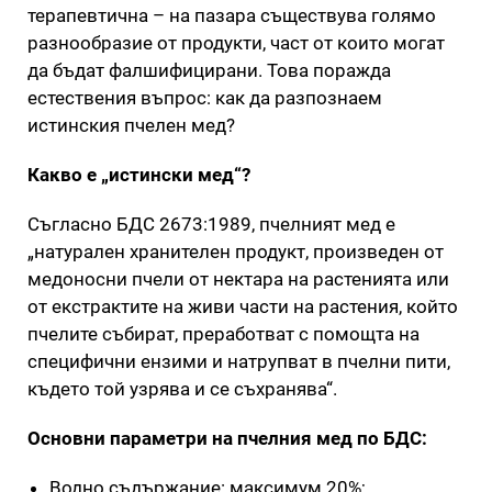
терапевтична – на пазара съществува голямо
разнообразие от продукти, част от които могат
да бъдат фалшифицирани. Това поражда
естествения въпрос: как да разпознаем
истинския пчелен мед?
Какво е „истински мед“?
Съгласно БДС 2673:1989, пчелният мед е
„натурален хранителен продукт, произведен от
медоносни пчели от нектара на растенията или
от екстрактите на живи части на растения, който
пчелите събират, преработват с помощта на
специфични ензими и натрупват в пчелни пити,
където той узрява и се съхранява“.
Основни параметри на пчелния мед по БДС:
Водно съдържание: максимум 20%;