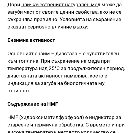
Дори
най-качественият натурален мед
може да
загуби част от своите ценни свойства, ако не се
съхранява правилно. Условията на съхранение
оказват сериозно влияние върху:
Ензимна активност
Основният ензим – диастаза – е чувствителен
към топлина. При съхранение на меда при
температура над 25°C за продължителен период,
диастазната активност намалява, което е
индикация за загуба на биологичната му
стойност.
Съдържание на HMF
HMF (хидроксиметилфурфурол) е индикатор за
стареене и термична обработка. С времето и при
висока температура, неговото количество се