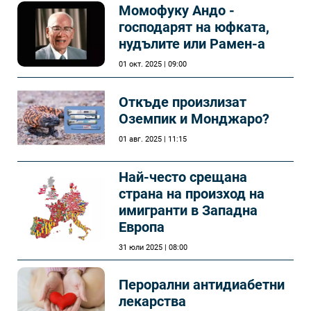
Момофуку Андо -
господарят на юфката,
нудълите или Рамен-а
01 окт. 2025 | 09:00
Откъде произлизат
Оземпик и Монджаро?
01 авг. 2025 | 11:15
Най-често срещана
страна на произход на
имигранти в Западна
Европа
31 юли 2025 | 08:00
Перорални антидиабетни
лекарства