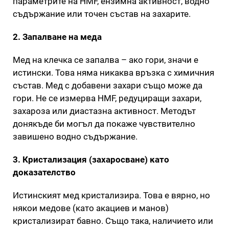
параметрите на HMF, ензимна активност, водно
съдържание или точен състав на захарите.
2. Запалване на меда
Мед на клечка се запалва – ако гори, значи е
истински. Това няма никаква връзка с химичния
състав. Мед с добавени захари също може да
гори. Не се измерва HMF, редуциращи захари,
захароза или диастазна активност. Методът
донякъде би могъл да покаже чувствително
завишено водно съдържание.
3. Кристализация (захаросване) като
доказателство
Истинският мед кристализира. Това е вярно, но
някои медове (като акациев и манов)
кристализират бавно. Също така, наличието или