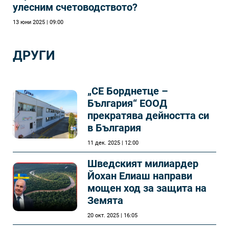
улесним счетоводството?
13 юни 2025 | 09:00
ДРУГИ
„СЕ Борднетце –
България“ ЕООД
прекратява дейността си
в България
11 дек. 2025 | 12:00
Шведският милиардер
Йохан Елиаш направи
мощен ход за защита на
Земята
20 окт. 2025 | 16:05