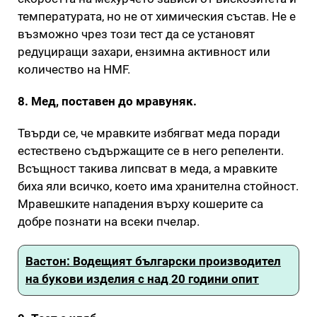
температурата, но не от химическия състав. Не е
възможно чрез този тест да се установят
редуциращи захари, ензимна активност или
количество на HMF.
8. Мед, поставен до мравуняк.
Твърди се, че мравките избягват меда поради
естествено съдържащите се в него репеленти.
Всъщност такива липсват в меда, а мравките
биха яли всичко, което има хранителна стойност.
Мравешките нападения върху кошерите са
добре познати на всеки пчелар.
Вастон: Водещият български производител
на букови изделия с над 20 години опит