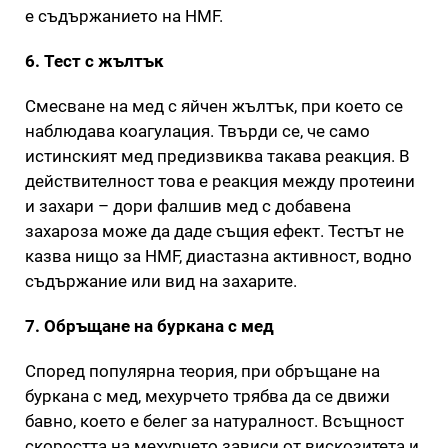
е съдържанието на HMF.
6. Тест с жълтък
Смесване на мед с яйчен жълтък, при което се
наблюдава коагулация. Твърди се, че само
истинският мед предизвиква такава реакция. В
действителност това е реакция между протеини
и захари – дори фалшив мед с добавена
захароза може да даде същия ефект. Тестът не
казва нищо за HMF, диастазна активност, водно
съдържание или вид на захарите.
7. Обръщане на буркана с мед
Според популярна теория, при обръщане на
буркана с мед, мехурчето трябва да се движи
бавно, което е белег за натуралност. Всъщност
скоростта на мехурчето зависи от вискозитета и