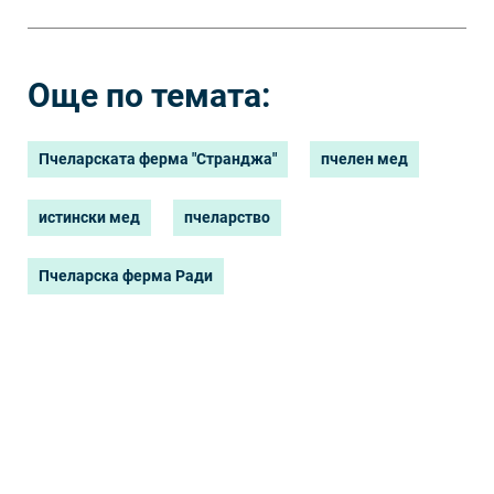
Още по темата:
Пчеларската ферма "Странджа"
пчелен мед
истински мед
пчеларство
Пчеларска ферма Ради