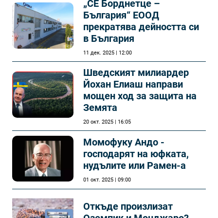
„СЕ Борднетце –
България“ ЕООД
прекратява дейността си
в България
11 дек. 2025 | 12:00
Шведският милиардер
Йохан Елиаш направи
мощен ход за защита на
Земята
20 окт. 2025 | 16:05
Момофуку Андо -
господарят на юфката,
нудълите или Рамен-а
01 окт. 2025 | 09:00
Откъде произлизат