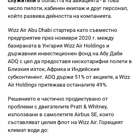
служители
в областта на авиацията - в това
число пилоти, кабинен екипаж и друг персонал,
който развива дейността на компанията.
Wizz Air Abu Dhabi стартира като съвместно
предприятие през ноември 2020 г. между
базираната в Унгария Wizz Air Holdings и
държавния инвестиционен фонд на Абу Даби
ADQ с цел да предоставя нискотарифни полети в
Близкия изток, Африка и Индийския
субконтинент. ADQ държи 51% от акциите, а Wizz
Air Holdings притежава останалите 49%.
Решението е частично продиктувано от
проблеми с двигателите Pratt & Whitney,
използвани в самолетите Airbus SE, които
съставляват целия флот на Wizz Air. Горещият
климат води до: