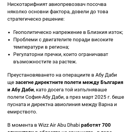
Нискотарифният авиопревозвач посочва
няколко основни фактора, довели до това
стратегическо решение:
Геополитическо напрежение в Близкия изток;
Проблеми с двигателите поради високите
температури в региона;
Регулаторни пречки, които ограничават
възможностите за растеж.
Преустановяването на операциите в Абу Даби
ще
засегне директните полети между България
и Абу Даби
, като досега той изпълняваше
полети София-Абу Даби, а през март 2025 г. беше
пусната и директна авиолиния между Варна и
емирството.
В момента в Wizz Air Abu Dhabi
работят 700