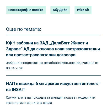
нискотарифни полети
Абу Даби
Wizz Air
Още по темата:
КФН забрани на ЗАД „ДаллБогг Живот и
Здраве“ АД да сключва нови застрахователни
или презастрахователни договори
Забраните подлежат на незабавно изпълнение, считано от
03.04.2026
НАП въвежда българския изкуствен интелект
на INSAIT
Служителите на приходната агенция ползват модерните
технологии в защитена среда