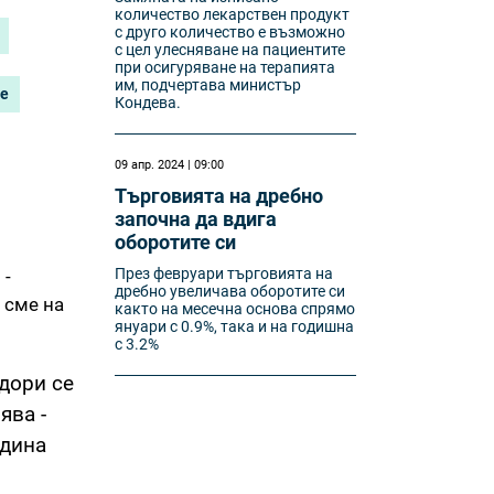
количество лекарствен продукт
с друго количество е възможно
с цел улесняване на пациентите
при осигуряване на терапията
им, подчертава министър
не
Кондева.
09 апр. 2024 | 09:00
Търговията на дребно
започна да вдига
оборотите си
През февруари търговията на
 -
дребно увеличава оборотите си
 сме на
както на месечна основа спрямо
януари с 0.9%, така и на годишна
с 3.2%
дори се
ява -
одина