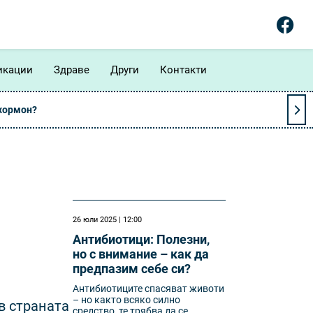
икации
Здраве
Други
Контакти
 хормон?
26 юли 2025 | 12:00
Антибиотици: Полезни,
но с внимание – как да
предпазим себе си?
Антибиотиците спасяват животи
– но както всяко силно
 в страната
средство, те трябва да се