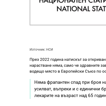
Източник: НСИ
През 2022 година натискът за откриване
нарастване няма, само че здравните за
водещо място в Европейски Съюз по ос
Няма фрапантен спад при броя на
усилват, въпреки и с единични бр
лекарите на възраст над 65 годи