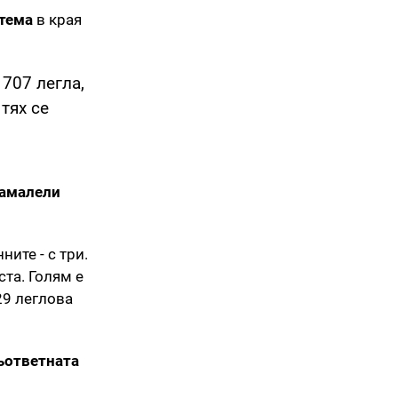
стема
в края
707 легла,
тях се
амалели
ите - с три.
та. Голям е
29 леглова
ъответната