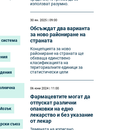
използват разумно.
30 ян. 2025 | 09:00
Обсъждат два варианта
за ново райониране на
страната
 система
Концепцията за ново
райониране на страната ще
ения
обхваща единствено
класификацията на
териториалните единици за
статистически цели
едения
болнична
06 юни 2024 | 11:00
Фармацевтите могат да
отпускат различни
опаковки на едно
Мозък
лекарство и без указание
от лекар
арски съюз
Замяната на изписано