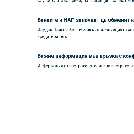
Служителите на приходната агенция ползват мод
Банките и НАП започват да обменят 
Йордан Цонев е бил помолен от Асоциацията на б
кредитирането
Важна информация във връзка с конф
Информация от застрахователите по застрахов