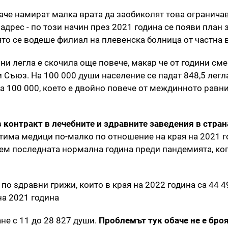
че намират малка врата да заобиколят това ограничав
адрес - по този начин през 2021 година се появи план 
ято се водеше филиал на плевенска болница от частна 
ни легла е скочила още повече, макар че от години см
 Съюз. На 100 000 души население се падат 848,5 легл
 на 100 000, което е двойно повече от междинното равн
в контракт в лечебните и здравните заведения в стран
етима медици по-малко по отношение на края на 2021 
нем последната нормална година преди пандемията, ког
 по здравни грижи, които в края на 2022 година са 44 4
на 2021 година
не с 11 до 28 827 души.
Проблемът тук обаче не е броя