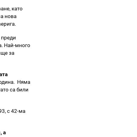
ане, като
за нова
верига.
е преди
а. Най-много
ище за
ата
година. Няма
ато са били
93, с 42-ма
, а