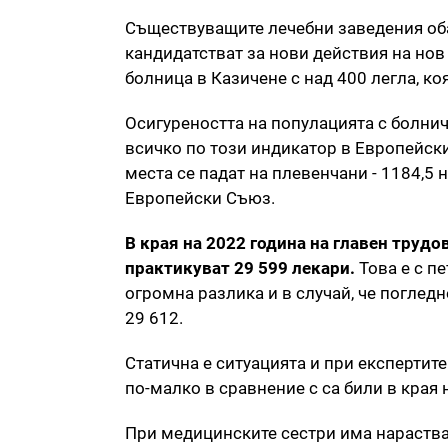
Съществуващите лечебни заведения оба
кандидатстват за нови действия на нов 
болница в Казичене с над 400 легла, ко
Осигуреността на популацията с болнич
всичко по този индикатор в Европейски
места се падат на плевенчани - 1184,5
Европейски Съюз.
В края на 2022 година на главен трудо
практикуват 29 599 лекари.
Това е с п
огромна разлика и в случай, че поглед
29 612.
Статична е ситуацията и при експертите
по-малко в сравнение с са били в края 
При медицинските сестри има нараства