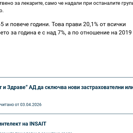
вено за лекарите, само че надали при останалите груп
о.
5 и повече години. Това прави 20,1% от всички
то за година е с над 7%, а по отношение на 2019 
 и Здраве“ АД да сключва нови застрахователни ил
читано от 03.04.2026
нтелект на INSAIT