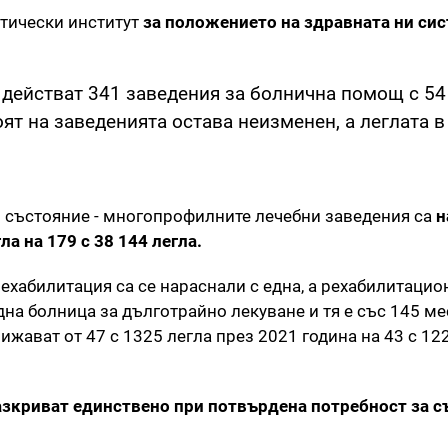
стически институт
за положението на здравната ни си
а действат 341 заведения за болнична помощ с 54 
ят на заведенията остава неизменен, а леглата в 
о състояние - многопрофилните лечебни заведения са
н
ла на 179 с 38 144 легла.
хабилитация са се нараснали с една, а рехабилитационн
а болница за дълготрайно лекуване и тя е със 145 мес
ижават от 47 с 1325 легла през 2021 година на 43 с 12
азкриват единствено при потвърдена потребност за с