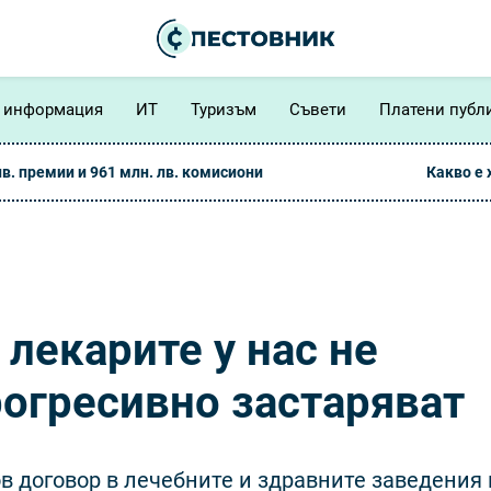
 информация
ИТ
Туризъм
Съвети
Платени публ
лв. премии и 961 млн. лв. комисиони
Какво е
 лекарите у нас не
рогресивно застаряват
дов договор в лечебните и здравните заведения