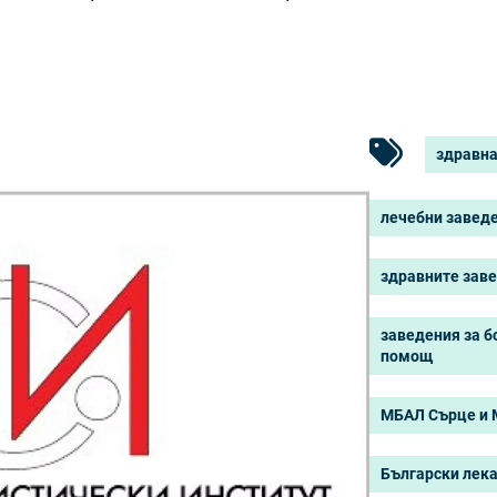
здравна
лечебни завед
здравните зав
заведения за 
помощ
МБАЛ Сърце и 
Български лек