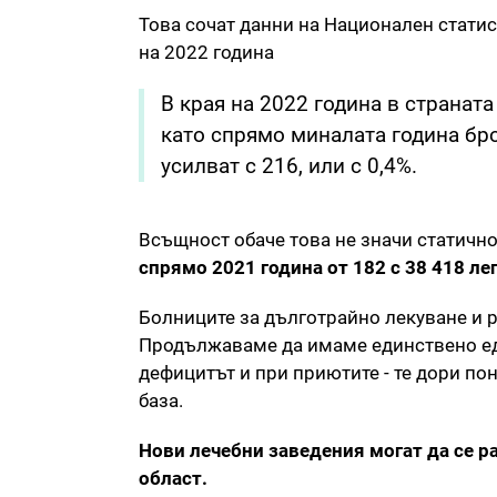
Това сочат данни на Национален стати
на 2022 година
В края на 2022 година в странат
като спрямо миналата година бро
усилват с 216, или с 0,4%.
Всъщност обаче това не значи статичн
спрямо 2021 година от 182 с 38 418 лег
Болниците за дълготрайно лекуване и ре
Продължаваме да имаме единствено едн
дефицитът и при приютите - те дори пон
база.
Нови лечебни заведения могат да се р
област.