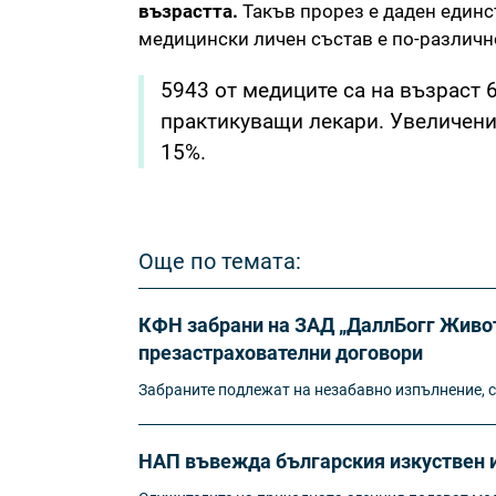
възрастта.
Такъв прорез е даден единст
медицински личен състав е по-различн
5943 от медиците са на възраст 6
практикуващи лекари. Увеличение
15%.
Още по темата:
КФН забрани на ЗАД „ДаллБогг Живот
презастрахователни договори
Забраните подлежат на незабавно изпълнение, с
НАП въвежда българския изкуствен и