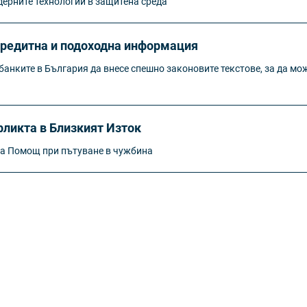
ерните технологии в защитена среда
кредитна и подоходна информация
анките в България да внесе спешно законовите текстове, за да мож
ликта в Близкият Изток
ка Помощ при пътуване в чужбина