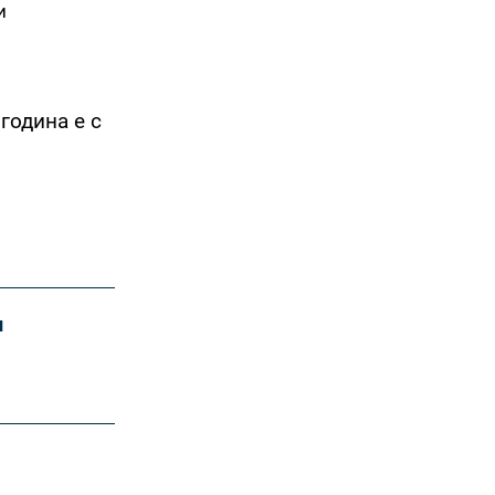
и
година е с
и