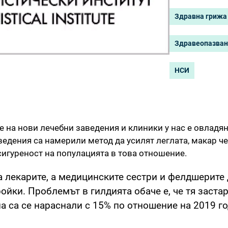
Здравна грижа
Здравеопазва
НСИ
 на нови лечебни заведения и клиники у нас е овладян
ведения са намерили метод да усилят леглата, макар че
игуреност на популацията в това отношение.
 лекарите, а медицинските сестри и фелдшерите 
ойки. Проблемът в гилдията обаче е, че тя застар
на са се нараснали с 15% по отношение на 2019 г