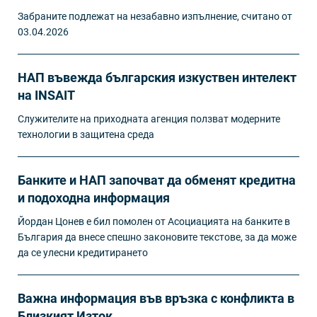
Забраните подлежат на незабавно изпълнение, считано от
03.04.2026
НАП въвежда българския изкуствен интелект
на INSAIT
Служителите на приходната агенция ползват модерните
технологии в защитена среда
Банките и НАП започват да обменят кредитна
и подоходна информация
Йордан Цонев е бил помолен от Асоциацията на банките в
България да внесе спешно законовите текстове, за да може
да се улесни кредитирането
Важна информация във връзка с конфликта в
Близкият Изток