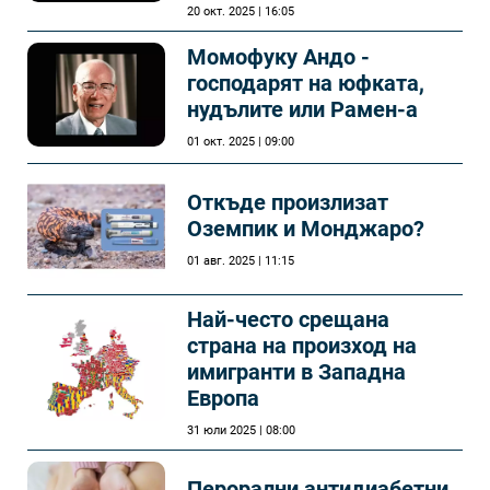
20 окт. 2025 | 16:05
Момофуку Андо -
господарят на юфката,
нудълите или Рамен-а
01 окт. 2025 | 09:00
Откъде произлизат
Оземпик и Монджаро?
01 авг. 2025 | 11:15
Най-често срещана
страна на произход на
имигранти в Западна
Европа
31 юли 2025 | 08:00
Перорални антидиабетни