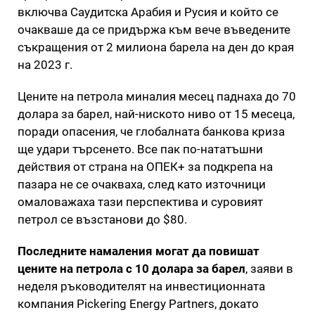
включва Саудитска Арабия и Русия и който се
очакваше да се придържа към вече въведените
съкращения от 2 милиона барела на ден до края
на 2023 г.
Цените на петрола миналия месец паднаха до 70
долара за барел, най-ниското ниво от 15 месеца,
поради опасения, че глобалната банкова криза
ще удари търсенето. Все пак по-нататъшни
действия от страна на ОПЕК+ за подкрепа на
пазара не се очакваха, след като източници
омаловажаха тази перспектива и суровият
петрол се възстанови до $80.
Последните намаления могат да повишат
цените на петрола с 10 долара за барел
, заяви в
неделя ръководителят на инвестиционната
компания Pickering Energy Partners, докато