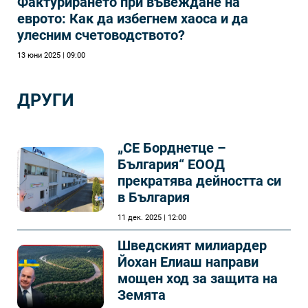
Фактурирането при въвеждане на
еврото: Как да избегнем хаоса и да
улесним счетоводството?
13 юни 2025 | 09:00
ДРУГИ
„СЕ Борднетце –
България“ ЕООД
прекратява дейността си
в България
11 дек. 2025 | 12:00
Шведският милиардер
Йохан Елиаш направи
мощен ход за защита на
Земята