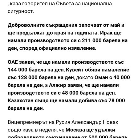
, каза говорител на Съвета за национална
сигурност.
Доброволните съкращения започват от май и
ще продължат до края на годината. Ирак ще
намали производството си с 211 000 барела на
ден, според официално изявление.
ОАЕ заяви, че ще намали производството със
144 000 барела на ден
,
Кувейт обяви намаление
със 128 000 барела на ден
, докато
Оман с 40 000
барела на ден
, а
Алжир заяви, че ще намали
производството си с 48 000 барела на ден
.
Казахстан също ще намали добива със 78 000
барела на ден
.
Вицепремиерът на Русия Александър Новак
също каза в неделя, че
Москва ще удължи
доброволното съкращаване от 500 000 барела