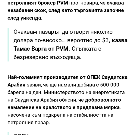
петролният брокер PVM
прогнозира, че
очаква
незабавен скок, след като търговията започне
след уикенда.
Очаквам пазарът да отвори няколко
долара по-високо… вероятно до $3
, казва
Тамас Варга от PVM.
Стъпката е
безрезервно възходяща.
Най-големият производител от ОПЕК Саудитска
Арабия
заяви, че ще намали добива с 500 000
барела на ден. Министерството на енергетиката
на Саудитска Арабия обясни, че
доброволното
намаление на кралството е предпазна мярка
,
насочена към подкрепа на стабилността на
петролния пазар.