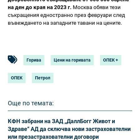
на ден до края на 2023 г.
Москва обяви тези
съкращения едностранно през февруари след
въвеждането на западните тавани на цените.
Горива
Цени на горивата
ОПЕК +
ОПЕК
Петрол
Още по темата:
КФН забрани на ЗАД „ДаллБогг Живот и
Здраве“ АД да сключва нови застрахователни
или презастрахователни договори