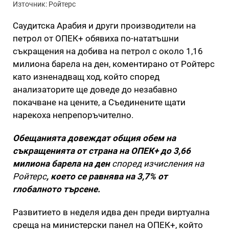
Източник: Ройтерс
Саудитска Арабия и други производители на
петрол от ОПЕК+ обявиха по-нататъшни
съкращения на добива на петрол с около 1,16
милиона барела на ден, коментирано от Ройтерс
като изненадващ ход, който според
анализаторите ще доведе до незабавно
покачване на цените, а Съединените щати
нарекоха непрепоръчително.
Обещанията довеждат общия обем на
съкращенията от страна на ОПЕК+ до 3,66
милиона барела на ден
според изчисления на
Ройтерс
, което се равнява на 3,7% от
глобалното търсене.
Развитието в неделя идва ден преди виртуална
среща на министерски панел на ОПЕК+, който