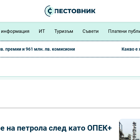
 информация
ИТ
Туризъм
Съвети
Платени публ
лв. премии и 961 млн. лв. комисиони
Какво е
е на петрола след като ОПЕК+