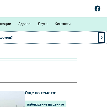
икации
Здраве
Други
Контакти
 хормон?
Още по темата:
наблюдение на цените