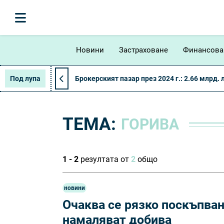
Новини
Застраховане
Финансова
Под лупа
Брокерският пазар през 2024 г.: 2.66 млрд. 
ТЕМА:
ГОРИВА
1 - 2
резултата от
2
общо
новини
Очаква се рязко поскъпван
намаляват добива