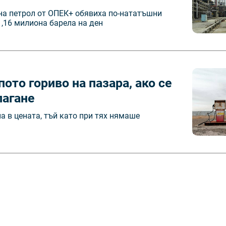
на петрол от ОПЕК+ обявиха по-нататъшни
1,16 милиона барела на ден
ото гориво на пазара, ако се
лагане
а в цената, тъй като при тях нямаше