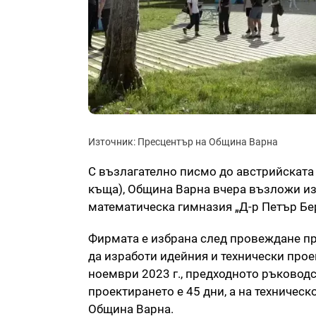
Източник: Пресцентър на Община Варна
С възлагателно писмо до австрийската
къща), Община Варна вчера възложи из
математическа гимназия „Д-р Петър Бе
Фирмата е избрана след провеждане пре
да изработи идейния и технически проек
ноември 2023 г., предходното ръководс
проектирането е 45 дни, а на техническ
Община Варна.