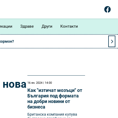
икации
Здраве
Други
Контакти
 хормон?
 нова
16 ян. 2024 | 14:00
Как "изтичат мозъци" от
България под формата
на добри новини от
бизнеса
Британска компания купува