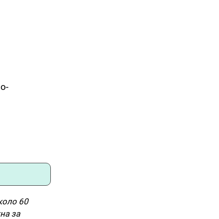
о-
коло 60
на за