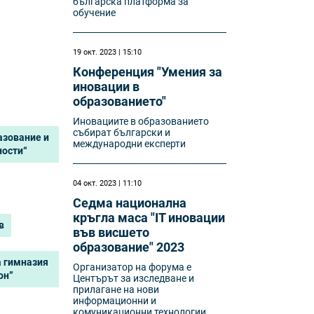
българска платформа за
обучение
19 окт. 2023 | 15:10
Конференция "Умения за
иновации в
образованието"
Иновациите в образованието
събират български и
азование и
международни експерти
ости“
04 окт. 2023 | 11:10
Седма национална
кръгла маса "IT иновации
в
във висшето
образование" 2023
 гимназия
Организатор на форума е
он”
Центърът за изследване и
прилагане на нови
информационни и
комуникационни технологии