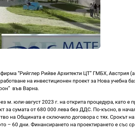
 фирма “Рийглер Рийве Архитекти ЦТ” ГМБХ, Австрия (
работване на инвестиционен проект за Нова учебна ба
рон” във Варна.
з м. юли-август 2023 г. на открита процедура, като е
т за сумата от 680 000 лева без ДДС. По-късно, в нача
тво на Общината е сключило договора с тях. Срокът н
ото – 60 дни. Финансирането на проектирането е със с