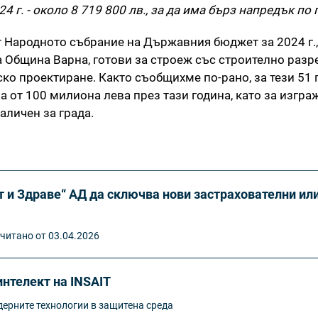
 г. - около 8 719 800 лв., за да има бърз напредък по 
 Народното събрание на Държавния бюджет за 2024 г., 
а Община Варна, готови за строеж със строително раз
ско проектиране. Както съобщихме по-рано, за тези 51
 от 100 милиона лева през тази година, като за изгра
аличен за града.
 и Здраве“ АД да сключва нови застрахователни ил
читано от 03.04.2026
нтелект на INSAIT
ерните технологии в защитена среда