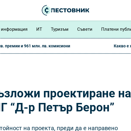
 информация
ИТ
Туризъм
Съвети
Платени публ
лв. премии и 961 млн. лв. комисиони
Какво е
ъзложи проектиране на
МГ “Д-р Петър Берон”
ойност на проекта, преди да е направено