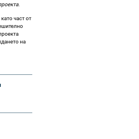
проекта.
като част от
решително
 проекта
ждането на
и