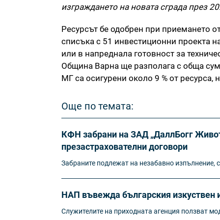
изграждането на новата сграда през 2024
Ресурсът бе одобрен при приемането от
списъка с 51 инвестиционни проекта н
или в напреднала готовност за техниче
Община Варна ще разполага с обща сума
МГ са осигурени около 9 % от ресурса, н
Още по темата:
КФН забрани на ЗАД „ДаллБогг Живот
презастрахователни договори
Забраните подлежат на незабавно изпълнение, с
НАП въвежда българския изкуствен и
Служителите на приходната агенция ползват мод