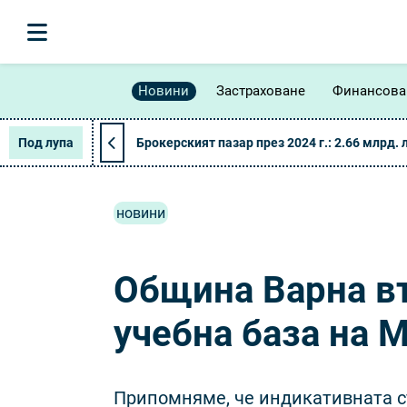
Новини
Застраховане
Финансова
Под лупа
Брокерският пазар през 2024 г.: 2.66 млрд. 
новини
Община Варна в
учебна база на 
Припомняме, че индикативната ст