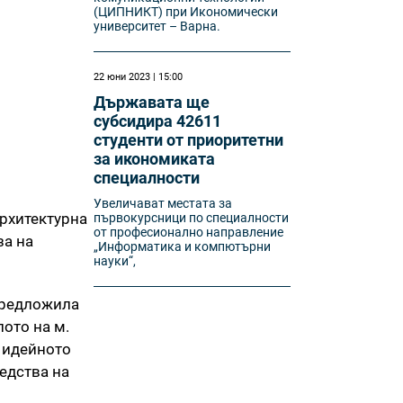
(ЦИПНИКТ) при Икономически
университет – Варна.
22 юни 2023 | 15:00
Държавата ще
субсидира 42611
студенти от приоритетни
за икономиката
специалности
Увеличават местата за
архитектурна
първокурсници по специалности
от професионално направление
за на
„Информатика и компютърни
науки“,
 предложила
лото на м.
а идейното
редства на