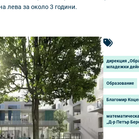
а лева за около 3 години.
дирекция „Обр
младежки дейн
Образование
Благомир Коце
математическа
„Д-р Петър Бер