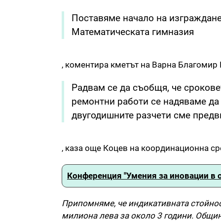
Поставяме начало на изграждане
Математическата гимназия
, коментира кметът на Варна Благомир 
Радвам се да съобщя, че срокове
ремонтни работи се надяваме да 
двугодишните разчети сме пред
, каза още Коцев на координационна ср
Конференция "Умения за иновации в 
Припомняме, че индикативната стойност
милиона лева за около 3 години. Общи