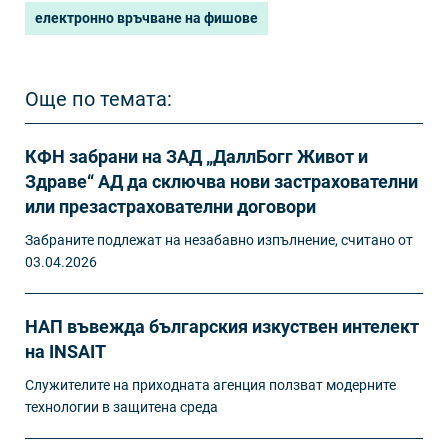
електронно връчване на фишове
Още по темата:
КФН забрани на ЗАД „ДаллБогг Живот и
Здраве“ АД да сключва нови застрахователни
или презастрахователни договори
Забраните подлежат на незабавно изпълнение, считано от
03.04.2026
НАП въвежда българския изкуствен интелект
на INSAIT
Служителите на приходната агенция ползват модерните
технологии в защитена среда