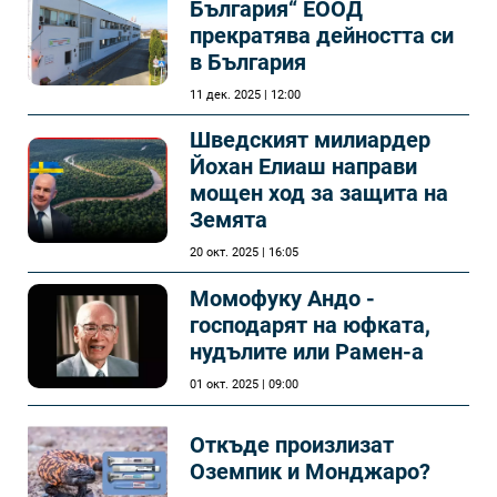
България“ ЕООД
прекратява дейността си
в България
11 дек. 2025 | 12:00
Шведският милиардер
Йохан Елиаш направи
мощен ход за защита на
Земята
20 окт. 2025 | 16:05
Момофуку Андо -
господарят на юфката,
нудълите или Рамен-а
01 окт. 2025 | 09:00
Откъде произлизат
Оземпик и Монджаро?