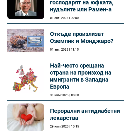
господарят на юфката,
нудълите или Рамен-а
01 окт. 2025 | 09:00
Откъде произлизат
Оземпик и Монджаро?
01 авг. 2025 | 11:15
Най-често срещана
страна на произход на
имигранти в Западна
Европа
31 юли 2025 | 08:00
Перорални антидиабетни
лекарства
29 юли 2025 | 10:15