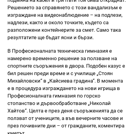
Решението за справянето с този вандализъм е
изграждане на видеонаблюдение – на подлези,
надлези, както и около точките, където са
разположени контейнерите за смет. Само така
резултатите ще бъдат ясни и бързи.
В Професионалната техническа гимназия е
намерено временно решение за ползване на
спортните съоръжения в двора. Подобен казус е
бил решен преди време и с училище „Стоян
Михайловски“ в „Кайсиева градина“. В момента
е в процедура изграждането на нови игрища в
Професионалната гимназия по горско
стопанство и дървообработване „Николай
Хайтов“. Целта е през деня съоръженията да се
ползват от учениците, а във вечерните часове и
през почивните дни – от гражданите, коментира
кметът.