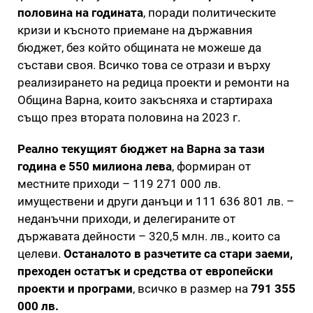
половина на годината
, поради политическите
кризи и късното приемане на държавния
бюджет, без който общината не можеше да
състави своя. Всичко това се отрази и върху
реализирането на редица проекти и ремонти на
Община Варна, които закъсняха и стартираха
също през втората половина на 2023 г.
Реално текущият бюджет на Варна за тази
година е 550 милиона лева
, формиран от
местните приходи – 119 271 000 лв.
имуществени и други данъци и 111 636 801 лв. –
неданъчни приходи, и делегираните от
държавата дейности – 320,5 млн. лв., които са
целеви.
Останалото в разчетите са стари заеми,
преходен остатък и средства от европейски
проекти и програми
, всичко в размер на
791 355
000 лв.