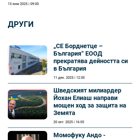
13 юни 2025 | 09:00
ДРУГИ
„СЕ Борднетце –
България“ ЕООД
прекратява дейността си
в България
11 дек. 2025 | 12:00
Шведският милиардер
Йохан Елиаш направи
мощен ход за защита на
Земята
20 окт. 2025 | 16:05
Момофуку Андо -