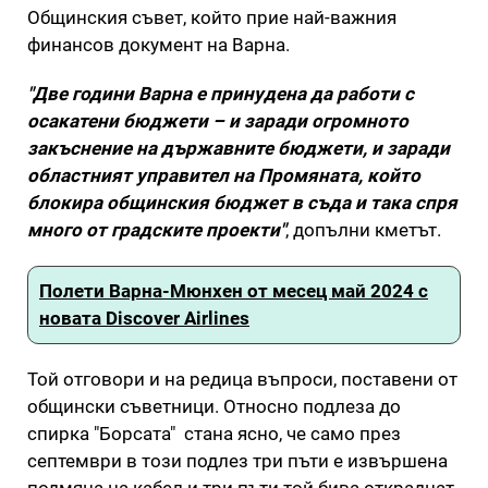
Общинския съвет, който прие най-важния
финансов документ на Варна.
"Две години Варна е принудена да работи с
осакатени бюджети – и заради огромното
закъснение на държавните бюджети, и заради
областният управител на Промяната, който
блокира общинския бюджет в съда и така спря
много от градските проекти"
, допълни кметът.
Полети Варна-Мюнхен от месец май 2024 с
новата Discover Airlines
Той отговори и на редица въпроси, поставени от
общински съветници. Относно подлеза до
спирка "Борсата" стана ясно, че само през
септември в този подлез три пъти е извършена
подмяна на кабел и три пъти той бива откраднат.