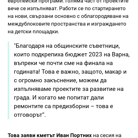
европейски програми. Голяма част от проектите
вече се изпълняват. Работи се по стартирането
на нови, свързани основно с облагородяване на
междублоковите пространства и изграждането
на детски площадки.
"Благодаря на общинските съветници,
които подкрепиха бюджет 2023 на Варна,
въпреки че почти сме на финала на
годината! Това е важно, защото, макар и
с огромно закъснение, можем да
изпълняваме проектите за развитие на
града. И когато ме попитат дали
ремонтите са предизборни – това е
отговорът“.
Това заяви кметът Иван Портних
на сесия на