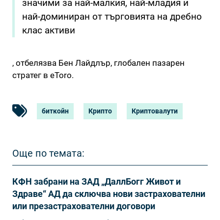
значими за най-малкия, най-младия и
най-доминиран от търговията на дребно
клас активи
, отбелязва Бен Лайдлър, глобален пазарен
стратег в eToro.
биткойн
Крипто
Криптовалути
Още по темата:
КФН забрани на ЗАД „ДаллБогг Живот и
Здраве“ АД да сключва нови застрахователни
или презастрахователни договори