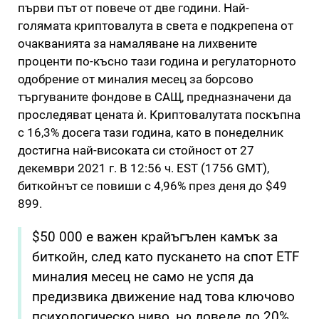
първи път от повече от две години. Най-
голямата криптовалута в света е подкрепена от
очакванията за намаляване на лихвените
проценти по-късно тази година и регулаторното
одобрение от миналия месец за борсово
търгуваните фондове в САЩ, предназначени да
проследяват цената ѝ. Криптовалутата поскъпна
с 16,3% досега тази година, като в понеделник
достигна най-високата си стойност от 27
декември 2021 г. В 12:56 ч. EST (1756 GMT),
биткойнът се повиши с 4,96% през деня до $49
899.
$50 000 е важен крайъгълен камък за
биткойн, след като пускането на спот ETF
миналия месец не само не успя да
предизвика движение над това ключово
психологическо ниво, но доведе до 20%