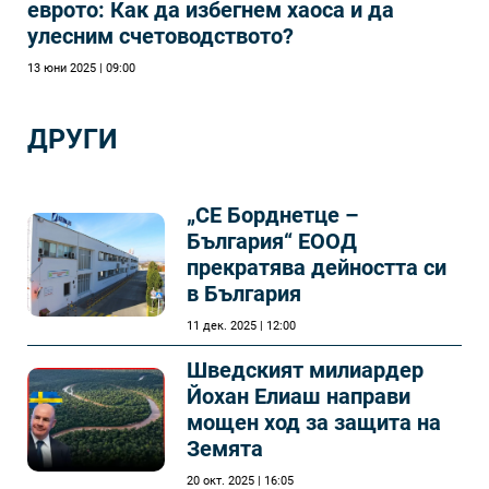
еврото: Как да избегнем хаоса и да
улесним счетоводството?
13 юни 2025 | 09:00
ДРУГИ
„СЕ Борднетце –
България“ ЕООД
прекратява дейността си
в България
11 дек. 2025 | 12:00
Шведският милиардер
Йохан Елиаш направи
мощен ход за защита на
Земята
20 окт. 2025 | 16:05