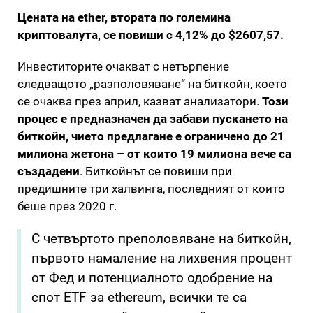
Цената на ether, втората по големина
криптовалута, се повиши с 4,12% до $2607,57.
Инвеститорите очакват с нетърпение
следващото „разполовяване“ на биткойн, което
се очаква през април, казват анализатори.
Този
процес е предназначен да забави пускането на
биткойн, чието предлагане е ограничено до 21
милиона жетона – от които 19 милиона вече са
създадени
. Биткойнът се повиши при
предишните три халвинга, последният от които
беше през 2020 г.
С четвъртото преполовяване на биткойн,
първото намаление на лихвения процент
от Фед и потенциалното одобрение на
спот ETF за ethereum, всички те са