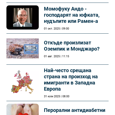
Момофуку Андо -
господарят на юфката,
нудълите или Рамен-а
01 окт. 2025 | 09:00
Откъде произлизат
Оземпик и Монджаро?
01 авг. 2025 | 11:15
Най-често срещана
страна на произход на
имигранти в Западна
Европа
31 юли 2025 | 08:00
Перорални антидиабетни