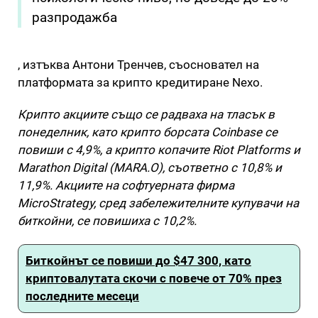
разпродажба
, изтъква Антони Тренчев, съосновател на
платформата за крипто кредитиране Nexo.
Крипто акциите също се радваха на тласък в
понеделник, като крипто борсата Coinbase се
повиши с 4,9%, а крипто копачите Riot Platforms и
Marathon Digital (MARA.O), съответно с 10,8% и
11,9%. Акциите на софтуерната фирма
MicroStrategy, сред забележителните купувачи на
биткойни, се повишиха с 10,2%.
Биткойнът се повиши до $47 300, като
криптовалутата скочи с повече от 70% през
последните месеци