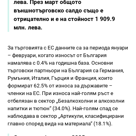
лева. През март общото
външнотърговско салдо също е
отрицателно и е на стойност 1 909.9
млн. лева.
За търговията с ЕС данните са за периода януари
– февруари, когато износът от България
намалява с 0.4% на годишна база. Основни
търговски партньори на България са Германия,
Румъния, Италия, Гърция и Франция, които
формират 62.5% от износа за държавите –
членки на ЕС. При износа най-голям ръст е
отбелязан в сектор „Безалкохолни и алкохолни
напитки и тютюн“ (34.0%). Най-голям спад се
наблюдава в сектор „Артикули, класифицирани
главно според вида на материала“ (18.1%).