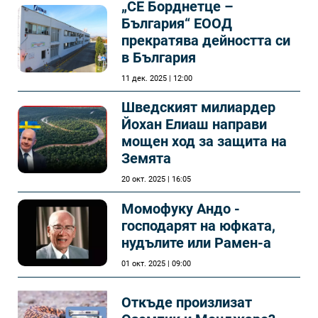
„СЕ Борднетце –
България“ ЕООД
прекратява дейността си
в България
11 дек. 2025 | 12:00
Шведският милиардер
Йохан Елиаш направи
мощен ход за защита на
Земята
20 окт. 2025 | 16:05
Момофуку Андо -
господарят на юфката,
нудълите или Рамен-а
01 окт. 2025 | 09:00
Откъде произлизат