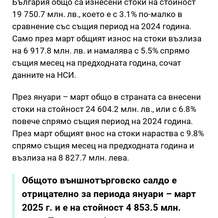
България общо са изнесени стоки на стойност
19 750.7 млн. лв., което е с 3.1% по-малко в
сравнение със същия период на 2024 година.
Само през март общият износ на стоки възлиза
на 6 917.8 млн. лв. и намалява с 5.5% спрямо
същия месец на предходната година, сочат
данните на НСИ.
През януари – март общо в страната са внесени
стоки на стойност 24 604.2 млн. лв., или с 6.8%
повече спрямо същия период на 2024 година.
През март общият внос на стоки нараства с 9.8%
спрямо същия месец на предходната година и
възлиза на 8 827.7 млн. лева.
Общото външнотърговско салдо е
отрицателно за периода януари – март
2025 г. и е на стойност 4 853.5 млн.