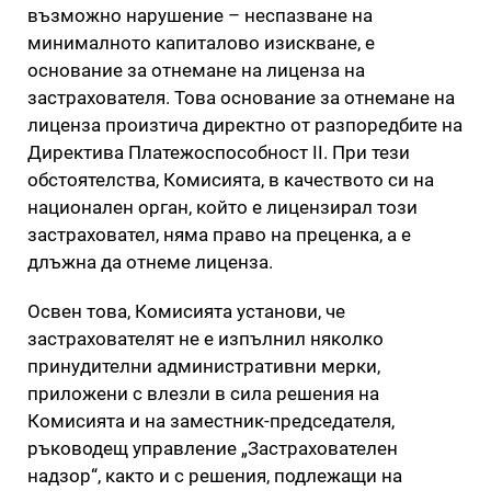
възможно нарушение – неспазване на
минималното капиталово изискване, е
основание за отнемане на лиценза на
застрахователя. Това основание за отнемане на
лиценза произтича директно от разпоредбите на
Директива Платежоспособност II. При тези
обстоятелства, Комисията, в качеството си на
национален орган, който е лицензирал този
застраховател, няма право на преценка, а е
длъжна да отнеме лиценза.
Освен това, Комисията установи, че
застрахователят не е изпълнил няколко
принудителни административни мерки,
приложени с влезли в сила решения на
Комисията и на заместник-председателя,
ръководещ управление „Застрахователен
надзор“, както и с решения, подлежащи на