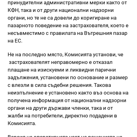
принудителни административни мерки както от
КФН, така и от други национални надзорни
органи, но те не са довели до коригиране на
пазарното поведение на застрахователя, което е
несъвместимо с правилата на Вътрешния пазар
на ЕС.
Не на последно място, Комисията установи, че
застрахователят неправомерно е отказал
плащане на изискуеми и ликвидни парични
задължения, установени по основание и размер
с влезли в сила съдебни решения. Такова
неизпълнение е установено както въз основа на
получена информация от национални надзорни
органи на други държави членки, така и от
жалби на потребители, директно подадени в
Комисията.
Версия на оперативната част на решението на