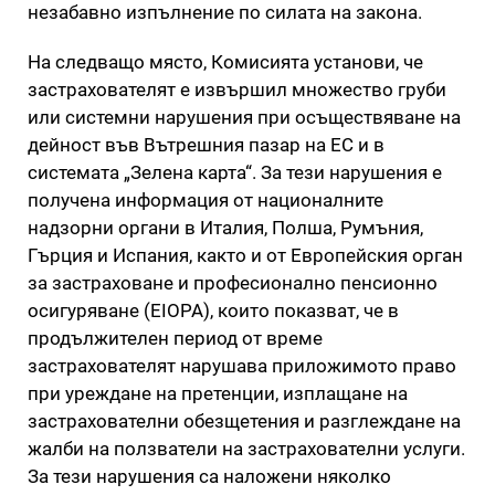
незабавно изпълнение по силата на закона.
На следващо място, Комисията установи, че
застрахователят е извършил множество груби
или системни нарушения при осъществяване на
дейност във Вътрешния пазар на ЕС и в
системата „Зелена карта“. За тези нарушения е
получена информация от националните
надзорни органи в Италия, Полша, Румъния,
Гърция и Испания, както и от Европейския орган
за застраховане и професионално пенсионно
осигуряване (EIOPA), които показват, че в
продължителен период от време
застрахователят нарушава приложимото право
при уреждане на претенции, изплащане на
застрахователни обезщетения и разглеждане на
жалби на ползватели на застрахователни услуги.
За тези нарушения са наложени няколко