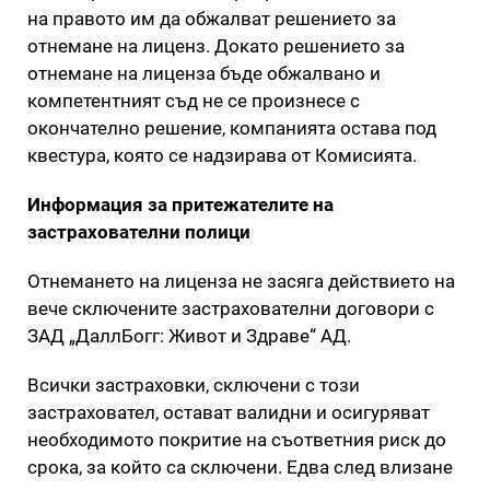
на правото им да обжалват решението за
отнемане на лиценз. Докато решението за
отнемане на лиценза бъде обжалвано и
компетентният съд не се произнесе с
окончателно решение, компанията остава под
квестура, която се надзирава от Комисията.
Информация за притежателите на
застрахователни полици
Отнемането на лиценза не засяга действието на
вече сключените застрахователни договори с
ЗАД „ДаллБогг: Живот и Здраве“ АД.
Всички застраховки, сключени с този
застраховател, остават валидни и осигуряват
необходимото покритие на съответния риск до
срока, за който са сключени. Едва след влизане