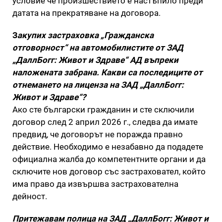
условие че произшествието е настъпило преди
датата на прекратяване на договора.
З
акупих застраховка „Гражданска
отговорност“ на автомобилистите от ЗАД
„ДаллБогг: Живот и Здраве“ АД въпреки
наложената забрана. Какви са последиците от
отнемането на лиценза на ЗАД „ДаллБогг:
Живот и Здраве“?
Ако сте български гражданин и сте сключили
договор след 2 април 2026 г., следва да имате
предвид, че договорът не поражда правно
действие. Необходимо е незабавно да подадете
официална жалба до компетентните органи и да
сключите нов договор със застраховател, който
има право да извършва застрахователна
дейност.
Притежавам полица на ЗАД „ДаллБогг: Живот и