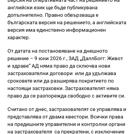
английски език ще бъде публикувана
допълнително. Правно обвързваща е
българската версия на решението, а английската
версия има единствено информационен
характер.
От датата на постановяване на днешното
решение – 9 юни 2026 г., ЗАД „ДаллБогг: Живот
и здраве“ АД няма право да сключва нови
застрахователни договори или да удължава
сроковете или да разширява покритието по
настоящи застраховки. Застрахователят няма
право да се разпорежда свободно с активите си.
Считано от днес, застрахователят се управлява и
представлява от двама квестори. Всички права
на предишните управителни и контролни органи
на застрахователя са прекратени, с изключение