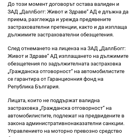
До този момент договорът остава валиден и
ЗАД „ДаллБогг: Живот и Здраве“ АД е длъжна да
приема, разглежда и урежда предявените
застрахователни претенции, както и да изплаща
дължимите застрахователни обезщетения.
След отнемането на лиценза на ЗАД „ДаллБогг:
Живот и Здраве“ АД изплащането на дължимите
обезщетения по задължителната застраховка
„Гражданска отговорност“ на автомобилистите
се гарантира от Гаранционния фонд на
Република България.
Лицата, които не поддържат валидна
застраховка „Гражданска отговорност“ на
автомобилистите, подлежат на предвидените в
закона административнонаказателни санкции.
Управлението на моторно превозно средство