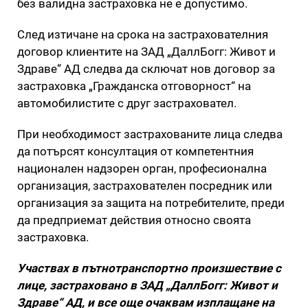
без валидна застраховка не е допустимо.
След изтичане на срока на застрахователния
договор клиентите на ЗАД „ДаллБогг: Живот и
Здраве“ АД следва да сключат нов договор за
застраховка „Гражданска отговорност“ на
автомобилистите с друг застраховател.
При необходимост застрахованите лица следва
да потърсят консултация от компетентния
национален надзорен орган, професионална
организация, застрахователен посредник или
организация за защита на потребителите, преди
да предприемат действия относно своята
застраховка.
Участвах в пътнотранспортно произшествие с
лице, застраховано в ЗАД „ДаллБогг: Живот и
Здраве“ АД, и все още очаквам изплащане на