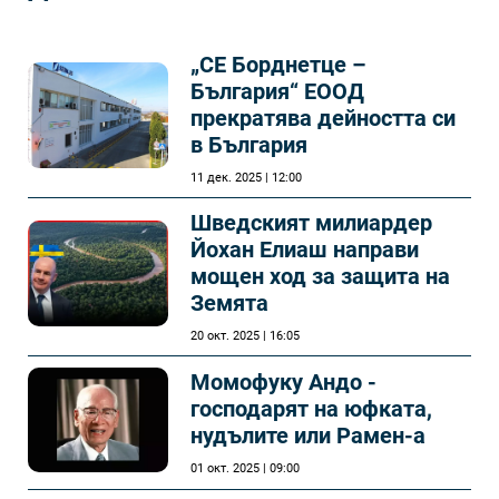
„СЕ Борднетце –
България“ ЕООД
прекратява дейността си
в България
11 дек. 2025 | 12:00
Шведският милиардер
Йохан Елиаш направи
мощен ход за защита на
Земята
20 окт. 2025 | 16:05
Момофуку Андо -
господарят на юфката,
нудълите или Рамен-а
01 окт. 2025 | 09:00