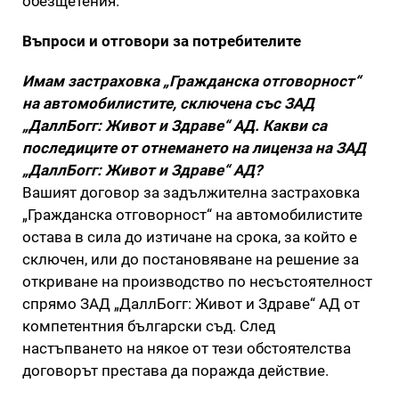
обезщетения.
Въпроси и отговори за потребителите
Имам застраховка „Гражданска отговорност“
на автомобилистите, сключена със ЗАД
„ДаллБогг: Живот и Здраве“ АД. Какви са
последиците от отнемането на лиценза на ЗАД
„ДаллБогг: Живот и Здраве“ АД?
Вашият договор за задължителна застраховка
„Гражданска отговорност“ на автомобилистите
остава в сила до изтичане на срока, за който е
сключен, или до постановяване на решение за
откриване на производство по несъстоятелност
спрямо ЗАД „ДаллБогг: Живот и Здраве“ АД от
компетентния български съд. След
настъпването на някое от тези обстоятелства
договорът престава да поражда действие.