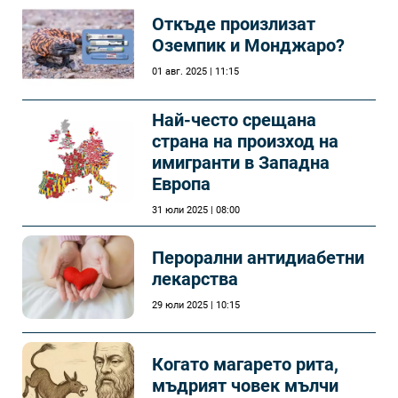
Откъде произлизат
Оземпик и Монджаро?
01 авг. 2025 | 11:15
Най-често срещана
страна на произход на
имигранти в Западна
Европа
31 юли 2025 | 08:00
Перорални антидиабетни
лекарства
29 юли 2025 | 10:15
Когато магарето рита,
мъдрият човек мълчи