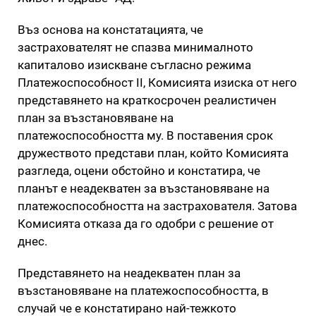
Въз основа на констатацията, че
застрахователят не спазва минималното
капиталово изискване съгласно режима
Платежоспособност II, Комисията изиска от него
представянето на краткосрочен реалистичен
план за възстановяване на
платежоспособността му. В поставения срок
дружеството представи план, който Комисията
разгледа, оцени обстойно и констатира, че
планът е неадекватен за възстановяване на
платежоспособността на застрахователя. Затова
Комисията отказа да го одобри с решение от
днес.
Представянето на неадекватен план за
възстановяване на платежоспособността, в
случай че е констатирано най-тежкото