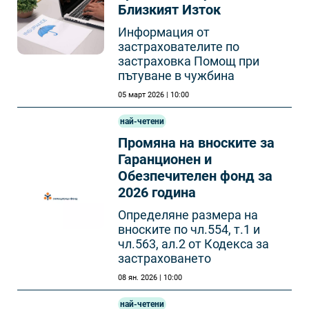
Близкият Изток
Информация от
застрахователите по
застраховка Помощ при
пътуване в чужбина
05 март 2026 | 10:00
най-четени
Промяна на вноските за
Гаранционен и
Обезпечителен фонд за
2026 година
Определяне размера на
вноските по чл.554, т.1 и
чл.563, ал.2 от Кодекса за
застраховането
08 ян. 2026 | 10:00
най-четени