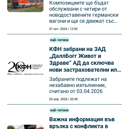
Композициите ще бъдат
обслужвани с четири от
новодоставените германски
вагони и ще се движат със
следното разписание
01 окт. 2024 | 12:00
най-четени
КФН забрани на ЗАД
„ДаллБогг Живот и
Здраве“ АД да сключва
нови застрахователни или
презастрахователни
Забраните подлежат на
договори
незабавно изпълнение,
считано от 03.04.2026
02 апр. 2026 | 20:00
най-четени
Важна информация във
връзка с конфликта в