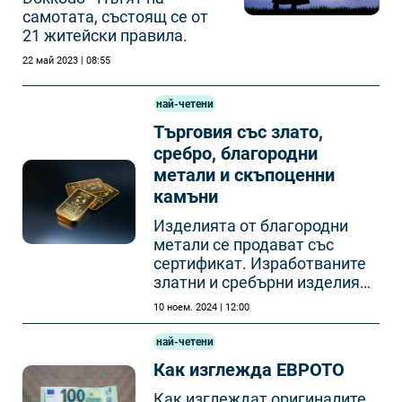
самотата, състоящ се от
21 житейски правила.
22 май 2023 | 08:55
най-четени
Търговия със злато,
сребро, благородни
метали и скъпоценни
камъни
Изделията от благородни
метали се продават със
сертификат. Изработваните
златни и сребърни изделия
трябва да бъдат маркирани с
10 ноем. 2024 | 12:00
фирмен знак
най-четени
Как изглежда ЕВРОТО
Как изглеждат оригиналите