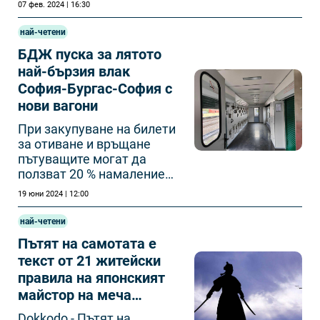
07 фев. 2024 | 16:30
най-четени
БДЖ пуска за лятото
най-бързия влак
София-Бургас-София с
нови вагони
При закупуване на билети
за отиване и връщане
пътуващите могат да
ползват 20 % намаление
от редовната цена на
19 юни 2024 | 12:00
билета.
най-четени
Пътят на самотата е
текст от 21 житейски
правила на японският
майстор на меча
Миямото Мусаши
Dokkodo - Пътят на