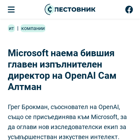
ит
|
компании
Microsoft наема бившия
главен изпълнителен
директор на OpenAI Сам
Алтман
Грег Брокман, съосновател на OpenAI,
също се присъединява към Microsoft, за
да оглави нов изследователски екип за
усъвършенстван изкуствен интелект.