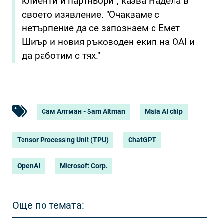
клиенти и партньори", казва Надела в
своето изявление. "Очакваме с
нетърпение да се запознаем с Емет
Шиър и новия ръководен екип на OAI и
да работим с тях."
Сам Алтман - Sam Altman
Maia AI chip
Tensor Processing Unit (TPU)
ChatGPT
OpenAI
Microsoft Corp.
Още по темата: