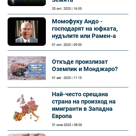
20 окт. 2025 | 16:05
Момофуку Андо -
господарят на юфката,
нудълите или Рамен-а
01 окт. 2025 | 09:00
Откъде произлизат
Оземпик и Монджаро?
01 авг. 2025 | 11:15
Най-често срещана
страна на произход на
имигранти в Западна
Европа
31 юли 2025 | 08:00