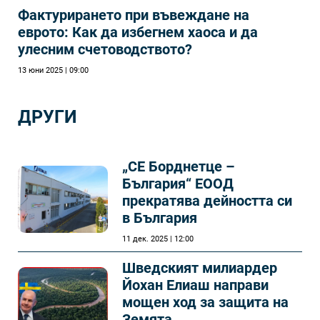
Фактурирането при въвеждане на
еврото: Как да избегнем хаоса и да
улесним счетоводството?
13 юни 2025 | 09:00
ДРУГИ
„СЕ Борднетце –
България“ ЕООД
прекратява дейността си
в България
11 дек. 2025 | 12:00
Шведският милиардер
Йохан Елиаш направи
мощен ход за защита на
Земята