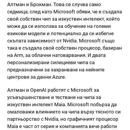
Алтман и Брокман. Това се случва само
седмица, след като Microsoft обяви, че е създала
свой собствен чип за изкуствен интелект, който
може да се използва за обучение на големи
езикови модели и потенциално да се избегне
скъпата зависимост от Nvidia. Microsoft също
така е създала свой собствен процесор, базиран
на Arm, за облачни натоварвания. И двата
персонализирани силициеви чипа са
предназначени за захранване на нейните
центрове за данни Azure.
Алтман и OpenAI работят с Microsoft за
усъвършенстване и тестване на чипа за
изкуствен интелект Maia. Microsoft побърза да
омаловажи влиянието на чипа върху тясното си
партньорство с Nvidia, но графичният процесор
Maia е част от серия и компанията вече работи