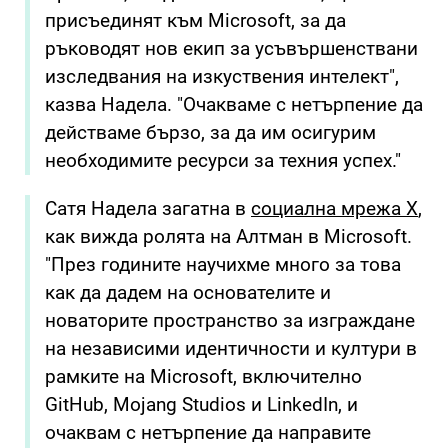
присъединят към Microsoft, за да
ръководят нов екип за усъвършенствани
изследвания на изкуствения интелект",
казва Надела. "Очакваме с нетърпение да
действаме бързо, за да им осигурим
необходимите ресурси за техния успех."
Сатя Надела загатна в
социална мрежа Х
,
как вижда ролята на Алтман в Microsoft.
"През годините научихме много за това
как да дадем на основателите и
новаторите пространство за изграждане
на независими идентичности и култури в
рамките на Microsoft, включително
GitHub, Mojang Studios и LinkedIn, и
очаквам с нетърпение да направите