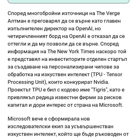
Според многобройни източници на The Verge
Алтман е преговарял да се върне като главен
изпълнителен директор на OpenAI, но
четиричленният борд на OpenAI е отказал да се
оттегли и да му позволи да се върне. Според
информация на The New York Times наскоро той
е представял на инвеститорите отделен стартъп
за създаване на персонализирани чипове за
обработка на изкуствен интелект (TPU - Tensor
Processing Unit), които конкурират Nvidia.
Проектът TPU е бил с кодово име "Tigris", като е
привлякъл редица известни фирми за рисков
капитал и дори интерес от страна на Microsoft.
Microsoft вече е сформирала нов
изследователски екип за усъвършенстван
изкуствен интелект, който ще бъде ръководен от