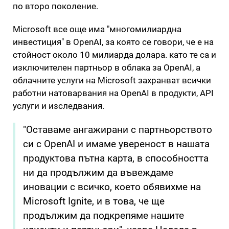
по второ поколение.
Microsoft все още има "многомилиардна
инвестиция" в OpenAI, за която се говори, че е на
стойност около 10 милиарда долара. като те са и
изключителен партньор в облака за OpenAI, а
облачните услуги на Microsoft захранват всички
работни натоварвания на OpenAI в продукти, API
услуги и изследвания.
"Оставаме ангажирани с партньорството
си с OpenAI и имаме увереност в нашата
продуктова пътна карта, в способността
ни да продължим да въвеждаме
иновации с всичко, което обявихме на
Microsoft Ignite, и в това, че ще
продължим да подкрепяме нашите