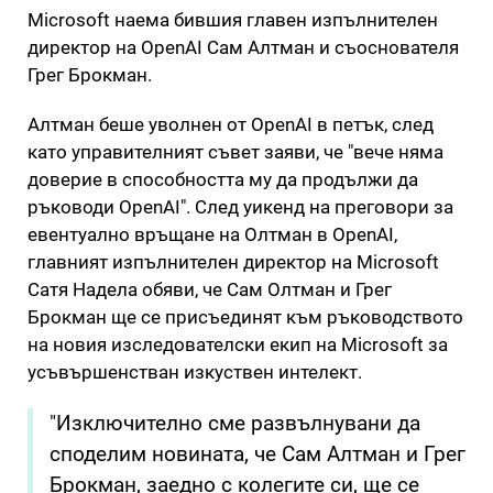
Microsoft наема бившия главен изпълнителен
директор на OpenAI Сам Алтман и съоснователя
Грег Брокман.
Алтман беше уволнен от OpenAI в петък, след
като управителният съвет заяви, че "вече няма
доверие в способността му да продължи да
ръководи OpenAI". След уикенд на преговори за
евентуално връщане на Олтман в OpenAI,
главният изпълнителен директор на Microsoft
Сатя Надела обяви, че Сам Олтман и Грег
Брокман ще се присъединят към ръководството
на новия изследователски екип на Microsoft за
усъвършенстван изкуствен интелект.
"Изключително сме развълнувани да
споделим новината, че Сам Алтман и Грег
Брокман, заедно с колегите си, ще се