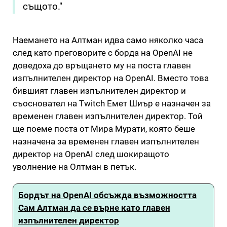
същото."
Наемането на Алтман идва само няколко часа
след като преговорите с борда на OpenAI не
доведоха до връщането му на поста главен
изпълнителен директор на OpenAI. Вместо това
бившият главен изпълнителен директор и
съосновател на Twitch Емет Шиър е назначен за
временен главен изпълнителен директор. Той
ще поеме поста от Мира Мурати, която беше
назначена за временен главен изпълнителен
директор на OpenAI след шокиращото
уволнение на Олтман в петък.
Бордът на OpenAI обсъжда възможността
Сам Алтман да се върне като главен
изпълнителен директор