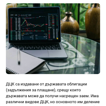
ДЦК са издавани от държавата облигации
(задължения за плащане), срещу които
държавата може да получи насрещен заем. Има
различни видове ДЦК, но основното им деление