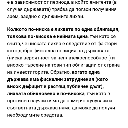
е в зависимост от периода, в който емитента (в
случая държавата) трябва да погаси получения
заем, заедно с дължимите лихви.
Колкото по-ниска е лихвата по една облигация,
толкова по-висока е нейната цена
, тъй като се
счита, че ниската лихва е следствие от фактори
като добра фискална позиция на държавата
(ниска вероятност за неплатежоспособност) и
високо търсене на този тип облигации от страна
на инвеститорите. Обратно,
когато една
държава има фискални затруднения (като
висок дефицит и растящ публичен дълг),
лихвата обикновено е по-висока
, тъй като в
противен случаи няма да намерят купувачи и
съответната държава няма да може да получи
необходимите средства.