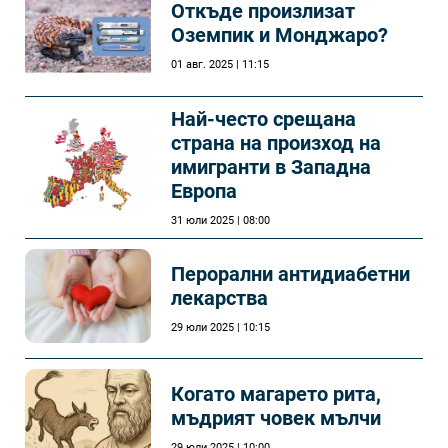
Откъде произлизат
Оземпик и Монджаро?
01 авг. 2025 | 11:15
Най-често срещана
страна на произход на
имигранти в Западна
Европа
31 юли 2025 | 08:00
Перорални антидиабетни
лекарства
29 юли 2025 | 10:15
Когато магарето рита,
мъдрият човек мълчи
29 юли 2025 | 10:00