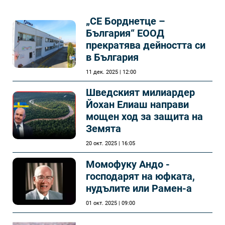
„СЕ Борднетце –
България“ ЕООД
прекратява дейността си
в България
11 дек. 2025 | 12:00
Шведският милиардер
Йохан Елиаш направи
мощен ход за защита на
Земята
20 окт. 2025 | 16:05
Момофуку Андо -
господарят на юфката,
нудълите или Рамен-а
01 окт. 2025 | 09:00