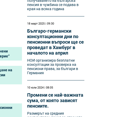
получаването на българска
пенсия в чужбина се подава в
края на всяка година
18 март 2025 | 09:30
Българо-германски
консултационни дни по
пенсионни въпроси ще се
проведат в Хамбург в
очени
началото на април
ерие“
НОИ организира безплатни
консултации за проверка на
пенсиони права, за българи в
щане на
Германия
сии
10 юли 2024 | 08:05
Промени се най-важната
сума, от която зависят
пенсиите.
нсионни
Размерът на средния