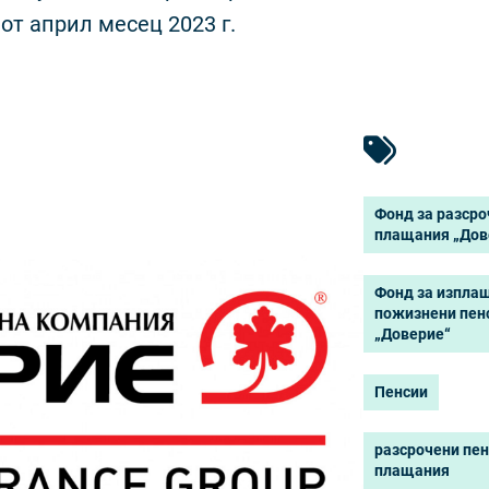
от април месец 2023 г.
Фонд за разср
плащания „Дов
Фонд за изпла
пожизнени пен
„Доверие“
Пенсии
разсрочени пе
плащания