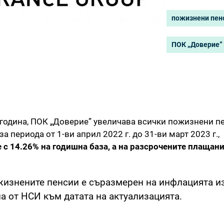
пожизнени пен
ПОК „Доверие”
 година, ПОК „Доверие” увеличава всички пожизнени п
а периода от 1-ви април 2022 г. до 31-ви март 2023 г.,
с 14.26% на годишна база, а на разсрочените плащания
жизнените пенсии е съразмерен на инфлацията и
а от НСИ към датата на актуализацията.