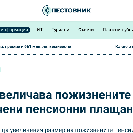
 информация
ИТ
Туризъм
Съвети
Платени публ
лв. премии и 961 млн. лв. комисиони
Какво е
увеличава пожизнените
чени пенсионни плаща
ща увеличения размер на пожизнените пенси