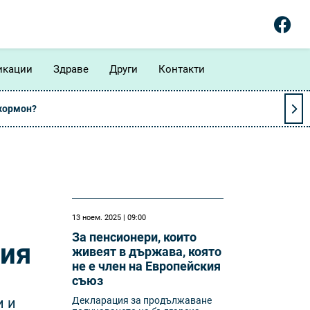
икации
Здраве
Други
Контакти
 хормон?
13 ноем. 2025 | 09:00
За пенсионери, които
ния
живеят в държава, която
не е член на Европейския
съюз
и и
Декларация за продължаване