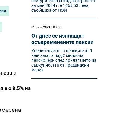
осигурителен доход за страната
за май 2024 г. е 1669,53 лева,
съобщиха от НОИ
сии
01 юли 2024 | 08:00
От днес се изплащат
осъвременените пенсии
Увеличението на пенсиите от 1
юли засяга над 2 милиона
пенсионери след прилагането на
съвкупността от предвидени
мерки
енсии и
 е с 8.5% на
змерена