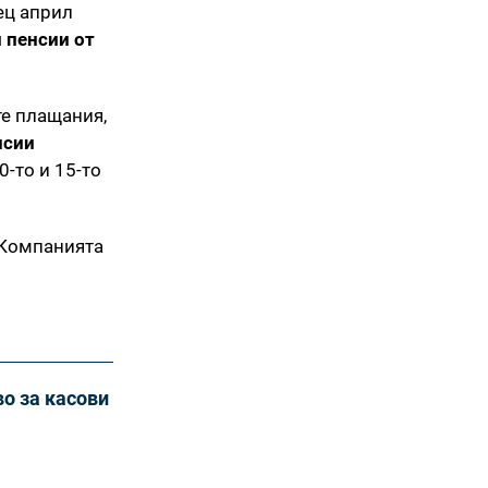
ец април
 пенсии от
е плащания,
нсии
-то и 15-то
а Компанията
о за касови