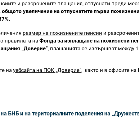
нсиите и разсрочените плащания, отпуснати преди мес
 общото увеличение на отпуснатите първи пожизнени
37%.
еличения
размер на пожизнените пенсии
и разсроченит
но правилата на
Фонда за изплащане на пожизнени пе
лащания „Доверие“
, плащанията се извършват между 10
те на
уебсайта на ПОК „Доверие“
, както и в офисите н
на БНБ и на териториалните поделения на „Дружеств