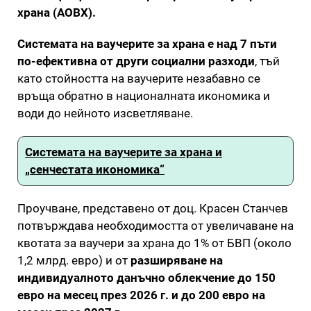
храна (АОВХ).
Системата на ваучерите за храна е над 7 пъти
по-ефективна от други социални разходи
, тъй
като стойността на ваучерите незабавно се
връща обратно в националната икономика и
води до нейното изсветляване.
Системата на ваучерите за храна и
„сенчестата икономика“
Проучване, представено от доц. Красен Станчев
потвърждава необходимостта от увеличаване на
квотата за ваучери за храна до 1% от БВП (около
1,2 млрд. евро) и от
разширяване на
индивидуалното данъчно облекчение до 150
евро на месец през 2026 г. и до 200 евро на