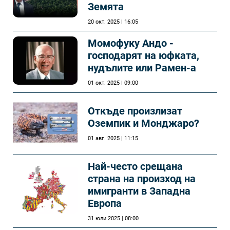
Земята
20 окт. 2025 | 16:05
Момофуку Андо -
господарят на юфката,
нудълите или Рамен-а
01 окт. 2025 | 09:00
Откъде произлизат
Оземпик и Монджаро?
01 авг. 2025 | 11:15
Най-често срещана
страна на произход на
имигранти в Западна
Европа
31 юли 2025 | 08:00