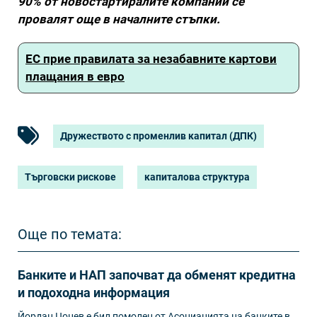
90% от новостартиралите компании се
провалят още в началните стъпки.
ЕС прие правилата за незабавните картови
плащания в евро
Дружеството с променлив капитал (ДПК)
Търговски рискове
капиталова структура
Още по темата:
Банките и НАП започват да обменят кредитна
и подоходна информация
Йордан Цонев е бил помолен от Асоциацията на банките в