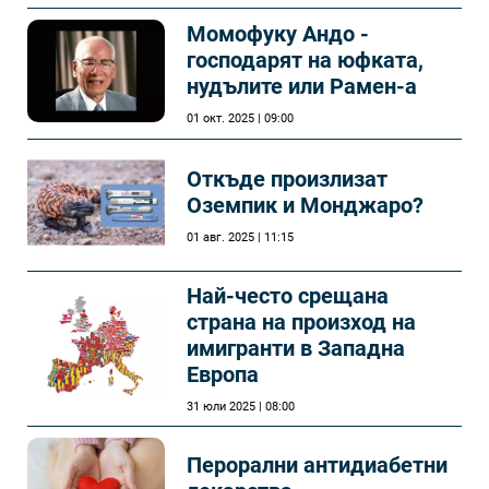
Момофуку Андо -
господарят на юфката,
нудълите или Рамен-а
01 окт. 2025 | 09:00
Откъде произлизат
Оземпик и Монджаро?
01 авг. 2025 | 11:15
Най-често срещана
страна на произход на
имигранти в Западна
Европа
31 юли 2025 | 08:00
Перорални антидиабетни