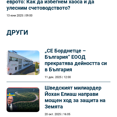
еврото: Как да избегнем хаоса и да
улесним счетоводството?
13 юни 2025 | 09:00
ДРУГИ
„СЕ Борднетце –
България“ ЕООД
прекратява дейността си
в България
11 дек. 2025 | 12:00
Шведският милиардер
Йохан Елиаш направи
мощен ход за защита на
Земята
20 окт. 2025 | 16:05