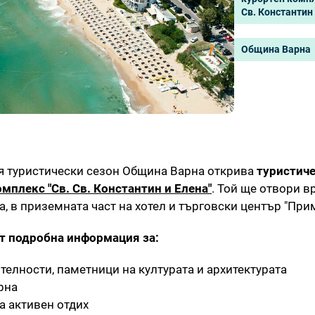
Св. Константин 
Община Варна
ия туристически сезон Община Варна открива
туристич
мплекс "Св. Св. Константин и Елена"
. Той ще отвори в
а, в приземната част на хотел и търговски център "При
ат подробна информация за:
телности, паметници на културата и архитектурата
рна
а активен отдих