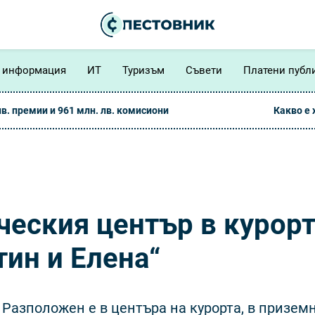
 информация
ИТ
Туризъм
Съвети
Платени публ
лв. премии и 961 млн. лв. комисиони
Какво е
ческия център в курор
тин и Елена“
 Разположен е в центъра на курорта, в призем