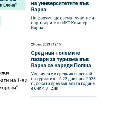
на университетите във
и Елена"
Варна
На форума ще вземат участие и
партньорите от ИКТ Клъстер -
Варна
29 сеп. 2023 | 12:15
Сред най-големите
пазари за туризма във
Варна се нареди Полша
ески
Увеличен е и средният престой
на туристите - 5,22 дни през 2023
рати на 1-ви
г., докато през миналата година
морски".
е бил 4,31 дни.