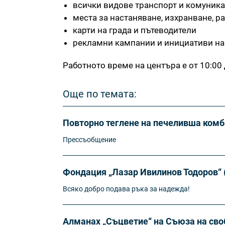
всички видове транспорт и комуник
места за настаняване, изхранване, р
карти на града и пътеводители
рекламни кампании и инициативи на
Работното време на центъра е от 10:00 
Още по темата:
Повторно теглене на печеливша комби
Прессъобщение
Фондация „Лазар Ивилинов Тодоров“ (Fo
Всяко добро подава ръка за надежда!
Алманах „Съцветие“ на Съюза на сво