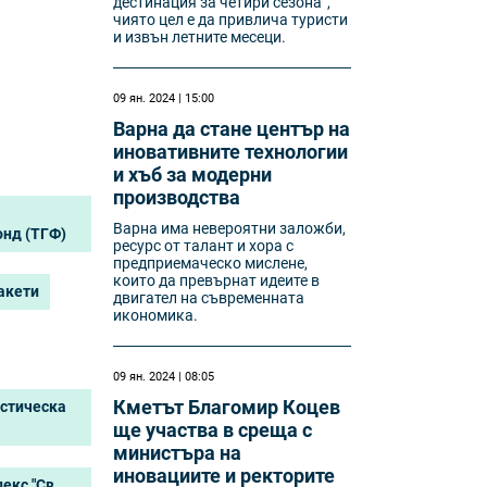
дестинация за четири сезона“,
чиято цел е да привлича туристи
и извън летните месеци.
09 ян. 2024 | 15:00
Варна да стане център на
иновативните технологии
и хъб за модерни
производства
Варна има невероятни заложби,
онд (ТГФ)
ресурс от талант и хора с
предприемаческо мислене,
които да превърнат идеите в
акети
двигател на съвременната
икономика.
09 ян. 2024 | 08:05
Кметът Благомир Коцев
истическа
ще участва в среща с
министъра на
иновациите и ректорите
екс "Св.