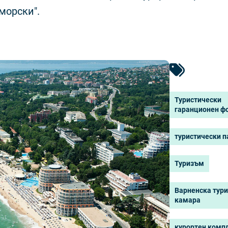
морски".
Туристически
гаранционен ф
туристически п
Туризъм
Варненска тур
камара
курортен компл