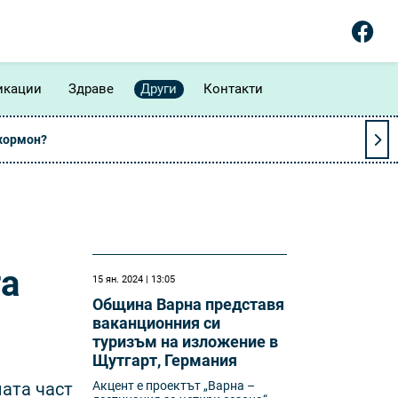
икации
Здраве
Други
Контакти
 хормон?
та
15 ян. 2024 | 13:05
Община Варна представя
ваканционния си
туризъм на изложение в
Щутгарт, Германия
ната част
Акцент е проектът „Варна –