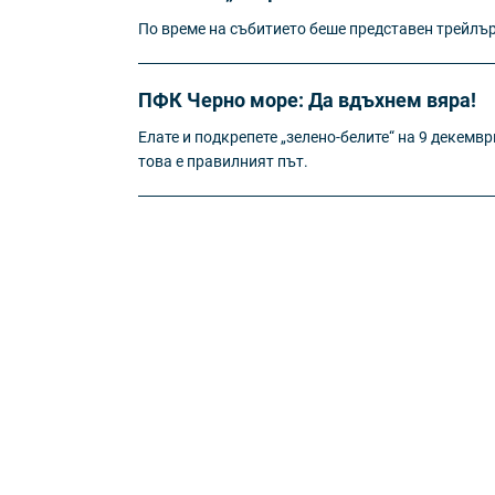
По време на събитието беше представен трейлър
ПФК Черно море: Да вдъхнем вяра!
Елате и подкрепете „зелено-белите“ на 9 декемвр
това е правилният път.