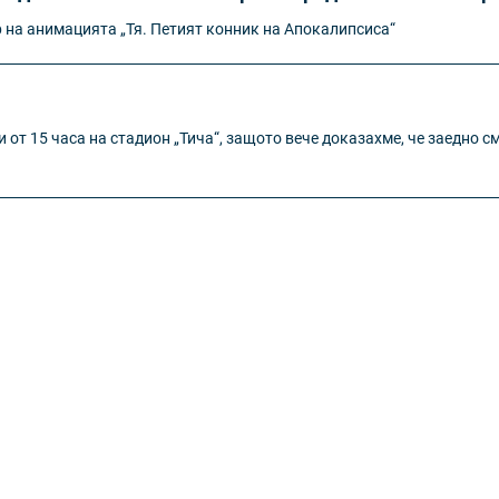
 на анимацията „Тя. Петият конник на Апокалипсиса“
и от 15 часа на стадион „Тича“, защото вече доказахме, че заедно с