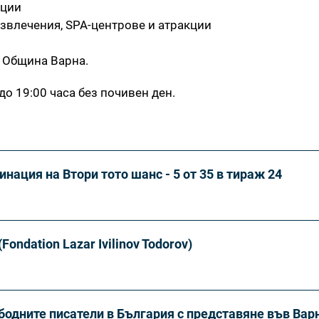
ации
азвлечения, SPA-центрове и атракции
 Община Варна.
до 19:00 часа без почивен ден.
нация на Втори тото шанс - 5 от 35 в тираж 24
ndation Lazar Ivilinov Todorov)
бодните писатели в България с представяне във Вар