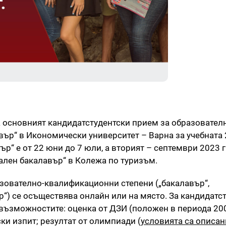
а основният кандидатстудентски прием за образовател
ър“ в Икономически университет – Варна за учебната 
р“ е от 22 юни до 7 юли, а вторият – септември 2023 г.
лен бакалавър“ в Колежа по туризъм.
азователно-квалификационни степени („бакалавър“,
“) се осъществява онлайн или на място. За кандидатс
 възможностите: оценка от ДЗИ (положен в периода 2008
ки изпит; резултат от олимпиади (
условията са описан