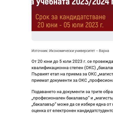
Източник: Икономически университет – Варна
От 20 юни до 5 юли 2023 г. се провежд
квалификационна степен (ОКС) „бакалав
Първият етап на приема за ОКС „магистъ
приемат документи за ОКС „професиона
Подаването на документи за трите обр
„професионален бакалавър“ и „магистър
„бакалавър“ може да се избере една от
оценка от електронен кандидатстудентс