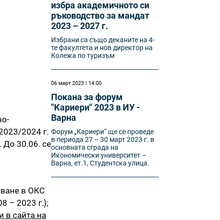
избра академичното си
ръководство за мандат
2023 – 2027 г.
Избрани са също деканите на 4-
те факултета и нов директор на
Колежа по туризъм
06 март 2023 | 14:00
Покана за форум
"Кариери" 2023 в ИУ -
Варна
но-
2023/2024 г.
Форум „Кариери“ ще се проведе
в периода 27 – 30 март 2023 г. в
 До 30.06. се
основната сграда на
Икономически университет –
Варна, ет.1, Студентска улица.
тване в ОКС
 – 2023 г.);
и в сайта на