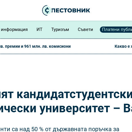
 информация
ИТ
Туризъм
Съвети
Платени публ
лв. премии и 961 млн. лв. комисиони
Какво е
ят кандидатстудентск
чески университет – В
нти са над 50 % от държавната поръчка за