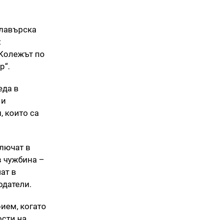
алавърска
:
 Колежът по
р“.
еда в
 и
, които са
ключат в
в чужбина –
ат в
тодатели.
ием, когато
ости на