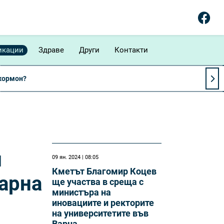
икации
Здраве
Други
Контакти
 хормон?
и
09 ян. 2024 | 08:05
Кметът Благомир Коцев
арна
ще участва в среща с
министъра на
иновациите и ректорите
на университетите във
Варна