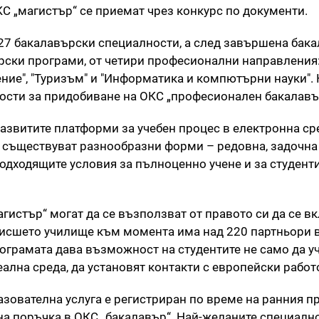
КС „магистър“ се приемат чрез конкурс по документи.
27 бакалавърски специалности, а след завършена бак
ърски програми, от четири професионални направления
ние", "Туризъм" и "Информатика и компютърни науки".
ности за придобиване на ОКС „професионален бакалавъ
азвитите платформи за учебен процес в електронна ср
 съществуват разнообразни форми – редовна, задочна
одходящите условия за пълноценно учене и за студенти
гистър“ могат да се възползват от правото си да се в
Висшето училище към момента има над 220 партньори 
ограмата дава възможност на студентите не само да уч
еална среда, да установят контакти с европейски рабо
зователна услуга е регистриран по време на ранния пр
вна поръчка в ОКС „бакалавър“. Най-желаните специалн