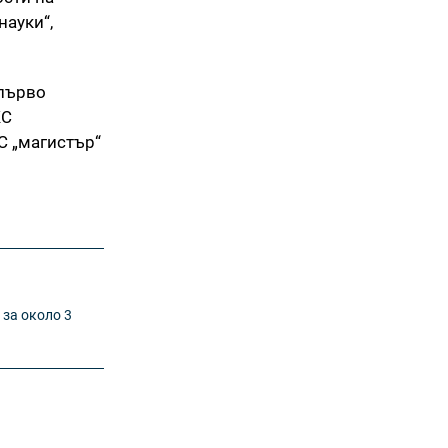
науки“,
 първо
КС
С „магистър“
 за около 3