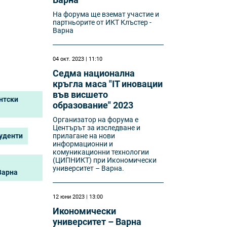
На форума ще вземат участие и
партньорите от ИКТ Клъстер -
Варна
04 окт. 2023 | 11:10
Седма национална
кръгла маса "IT иновации
във висшето
нтски
образование" 2023
Организатор на форума е
Центърът за изследване и
туденти
прилагане на нови
информационни и
комуникационни технологии
(ЦИПНИКТ) при Икономически
университет – Варна.
Варна
12 юни 2023 | 13:00
Икономически
университет – Варна