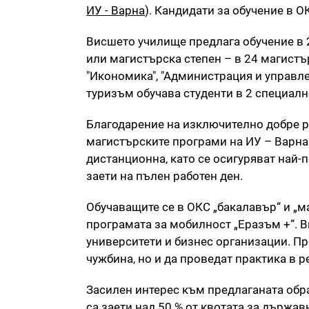
ИУ - Варна
). Кандидати за обучение в О
Висшето училище предлага обучение в 
или магистърска степен – в 24 магист
"Икономика", "Администрация и управле
туризъм обучава студенти в 2 специал
Благодарение на изключително добре р
магистърските програми на ИУ – Варна
дистанционна, като се осигуряват най-п
заети на пълен работен ден.
Обучаващите се в ОКС „бакалавър“ и „ма
програмата за мобилност „Еразъм +“. 
университети и бизнес организации. Пр
чужбина, но и да проведат практика в р
Засилен интерес към предлаганата обра
са заети над 50 % от квотата за държа