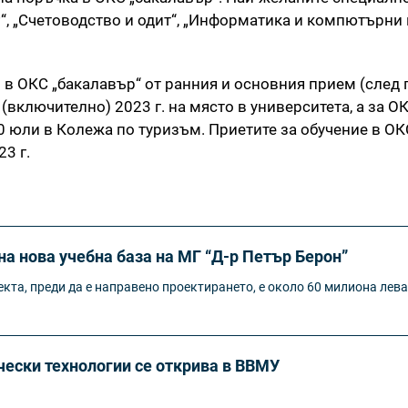
“, „Счетоводство и одит“, „Информатика и компютърни 
 в ОКС „бакалавър“ от ранния и основния прием (след
 (включително) 2023 г. на място в университета, а за О
0 юли в Колежа по туризъм. Приетите за обучение в ОК
3 г.
а нова учебна база на МГ “Д-р Петър Берон”
кта, преди да е направено проектирането, е около 60 милиона лева
ески технологии се открива в ВВМУ