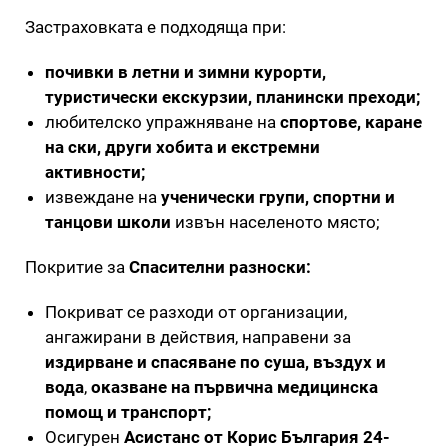
Застраховката е подходяща при:
почивки в летни и зимни курорти,
туристически екскурзии, планински преходи;
любителско упражняване на
спортове, каране
на ски, други хобита и екстремни
активности;
извеждане на
ученически групи, спортни и
танцови школи
извън населеното място;
Покритие за
Спасителни разноски:
Покриват се разходи от организации,
ангажирани в действия, направени за
издирване и спасяване по суша, въздух и
вода
,
оказване на първична медицинска
помощ и транспорт;
Осигурен
Асистанс от Корис България 24-