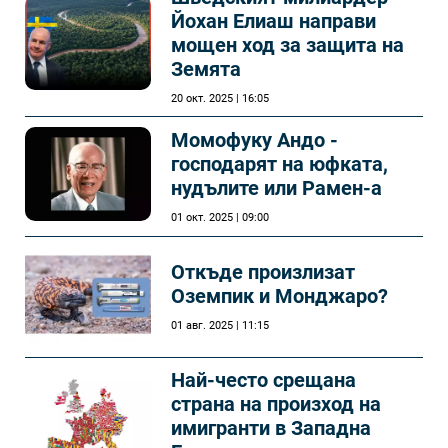
Йохан Елиаш направи
мощен ход за защита на
Земята
20 окт. 2025 | 16:05
Момофуку Андо -
господарят на юфката,
нудълите или Рамен-а
01 окт. 2025 | 09:00
Откъде произлизат
Оземпик и Монджаро?
01 авг. 2025 | 11:15
Най-често срещана
страна на произход на
имигранти в Западна