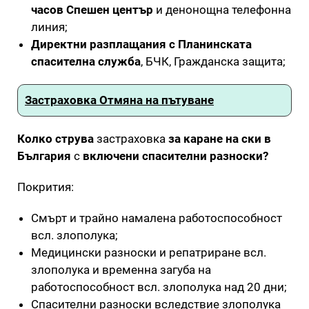
часов Спешен център
и денонощна телефонна
линия;
Директни разплащания с Планинската
спасителна служба
, БЧК, Гражданска защита;
Застраховка Отмяна на пътуване
Колко струва
застраховка
за каране на ски в
България
с
включени спасителни разноски?
Покрития:
Смърт и трайно намалена работоспособност
всл. злополука;
Медицински разноски и репатриране всл.
злополука и временна загуба на
работоспособност всл. злополука над 20 дни;
Спасителни разноски вследствие злополука