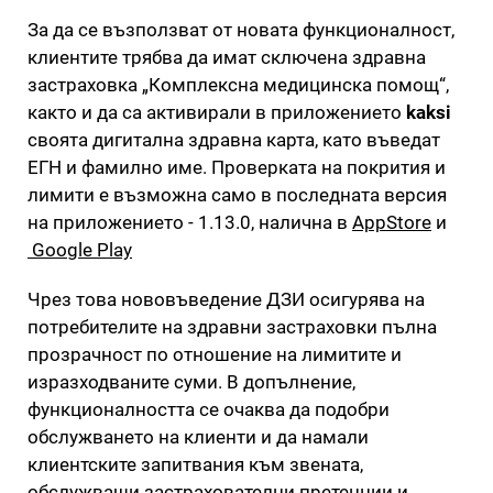
За да се възползват от новата функционалност,
клиентите трябва да имат сключена здравна
застраховка „Комплексна медицинска помощ“,
както и да са активирали в приложението
kaksi
своята дигитална здравна карта, като въведат
ЕГН и фамилно име. Проверката на покрития и
лимити е възможна само в последната версия
на приложението - 1.13.0, налична в
AppStore
и
Google Play
Чрез това нововъведение ДЗИ осигурява на
потребителите на здравни застраховки пълна
прозрачност по отношение на лимитите и
изразходваните суми. В допълнение,
функционалността се очаква да подобри
обслужването на клиенти и да намали
клиентските запитвания към звената,
обслужващи застрахователни претенции и