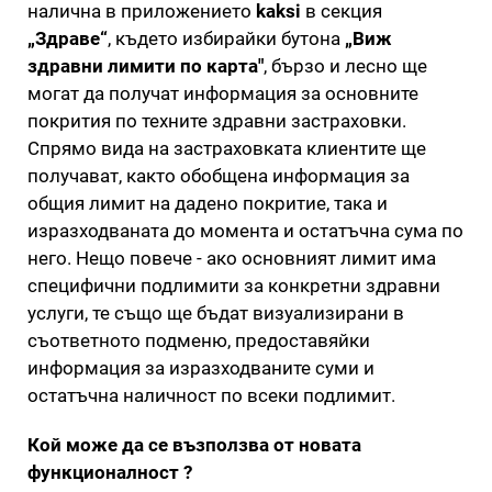
налична в приложението
kaksi
в секция
„Здраве“
, където избирайки бутона
„Виж
здравни лимити по карта"
, бързо и лесно ще
могат да получат информация за основните
покрития по техните здравни застраховки.
Спрямо вида на застраховката клиентите ще
получават, както обобщена информация за
общия лимит на дадено покритие, така и
изразходваната до момента и остатъчна сума по
него. Нещо повече - ако основният лимит има
специфични подлимити за конкретни здравни
услуги, те също ще бъдат визуализирани в
съответното подменю, предоставяйки
информация за изразходваните суми и
остатъчна наличност по всеки подлимит.
Кой може да се възползва от новата
функционалност ?