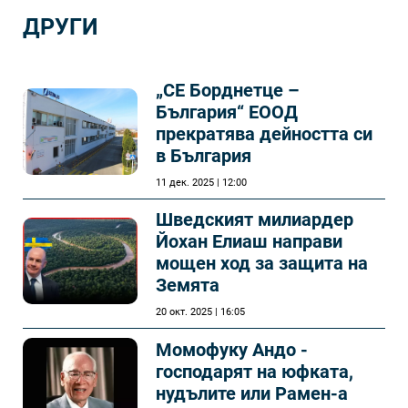
ДРУГИ
„СЕ Борднетце –
България“ ЕООД
прекратява дейността си
в България
11 дек. 2025 | 12:00
Шведският милиардер
Йохан Елиаш направи
мощен ход за защита на
Земята
20 окт. 2025 | 16:05
Момофуку Андо -
господарят на юфката,
нудълите или Рамен-а