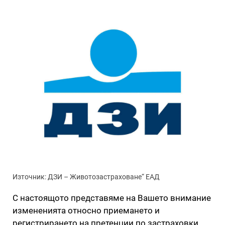
Източник: ДЗИ – Животозастраховане“ ЕАД
С настоящото представяме на Вашето внимание
измененията относно приемането и
регистрирането на претенции по застраховки