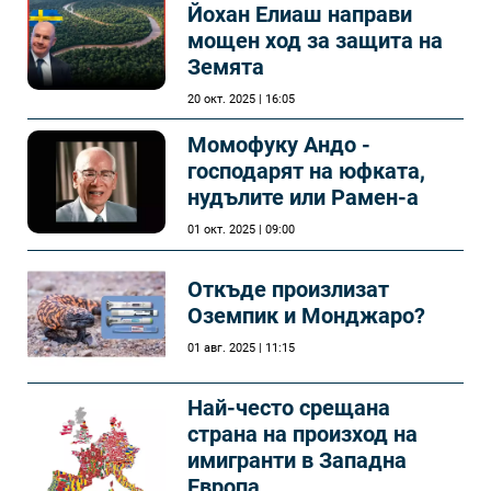
Йохан Елиаш направи
мощен ход за защита на
Земята
20 окт. 2025 | 16:05
Момофуку Андо -
господарят на юфката,
нудълите или Рамен-а
01 окт. 2025 | 09:00
Откъде произлизат
Оземпик и Монджаро?
01 авг. 2025 | 11:15
Най-често срещана
страна на произход на
имигранти в Западна
Европа