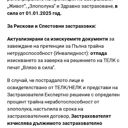
„Живот“, „Злополука“ и Здравно застраховане,
в
сила от 01.01.2025 год.
За Рискови и Спестовни застраховки:
Актуализирани са изискуемите документи
за
завеждане на претенции за Пълна трайна
нетрудоспособност (Инвалидност):
отпада
изискването за заверка на решението на ТЕЛК с
печат „Влязо в сила“.
В случай, че пострадалото лице е
освидетелствано от ТЕЛК/НЕЛК и представи на
Застрахователя Експертно решение с определен
процент трайна неработоспособност от
злополука, настъпила в срока на
застрахователния договор,
Застрахователят
изчислява дължимото застрахователно