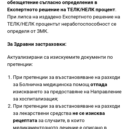
обезщетение
съгласно определения в
Експертното решение на ТЕЛК/НЕЛК процент
.
При липса на издадено Експертното решение на
ТЕЛК/НЕЛК процентът неработоспособност се
определя от ЗМК.
За Здравни застраховки:
Актуализирани са изискуемите документи по
претенции:
При претенции за възстановяване на разходи
за Болнична медицинска помощ
отпада
изискването за предоставяне на Направление
за хоспитализация;
При претенции за възстановяване на разходи
за лекарствени средства
не се изисква
рецептата
за случаите, в които
медикаментозното лечение е описано в