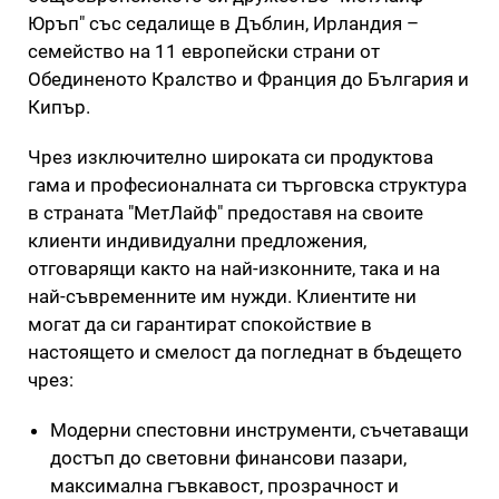
Юръп" със седалище в Дъблин, Ирландия –
семейство на 11 европейски страни от
Обединеното Кралство и Франция до България и
Кипър.
Чрез изключително широката си продуктова
гама и професионалната си търговска структура
в страната "МетЛайф" предоставя на своите
клиенти индивидуални предложения,
отговарящи както на най-изконните, така и на
най-съвременните им нужди. Клиентите ни
могат да си гарантират спокойствие в
настоящето и смелост да погледнат в бъдещето
чрез:
Модерни спестовни инструменти, съчетаващи
достъп до световни финансови пазари,
максимална гъвкавост, прозрачност и