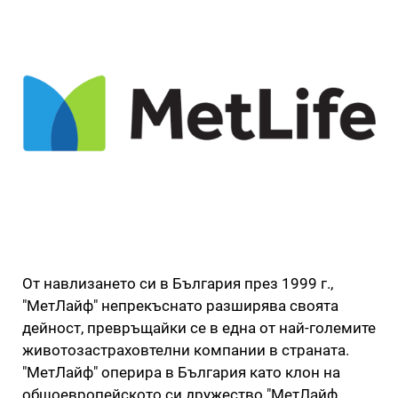
От навлизането си в България през 1999 г.,
"МетЛайф" непрекъснато разширява своята
дейност, превръщайки се в една от най-големите
животозастраховтелни компании в страната.
"МетЛайф" оперира в България като клон на
общоевропейското си дружество "МетЛайф