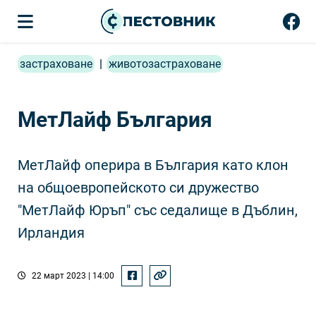
застраховане
|
животозастраховане
МетЛайф България
МетЛайф оперира в България като клон
на общоевропейското си дружество
"МетЛайф Юръп" със седалище в Дъблин,
Ирландия
22 март 2023 | 14:00