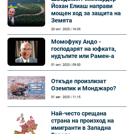
Йохан Елиаш направи
мощен ход за защита на
Земята
20 окт. 2025 | 16:05
Момофуку Андо -
господарят на юфката,
нудълите или Рамен-а
01 окт. 2025 | 09:00
Откъде произлизат
Оземпик и Монджаро?
01 авг. 2025 | 11:15
Най-често срещана
страна на произход на
имигранти в Западна