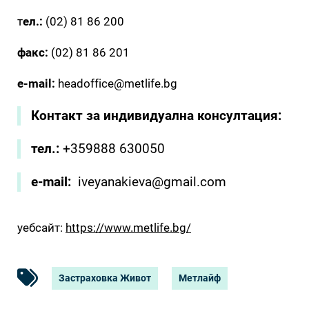
т
ел.:
(02) 81 86 200
факс:
(02) 81 86 201
e-mail:
headoffice@metlife.bg
Контакт за индивидуална консултация:
тел.:
+359888 630050
e-mail:
iveyanakieva@gmail.com
уебсайт:
https://www.metlife.bg/
Застраховка Живот
Метлайф