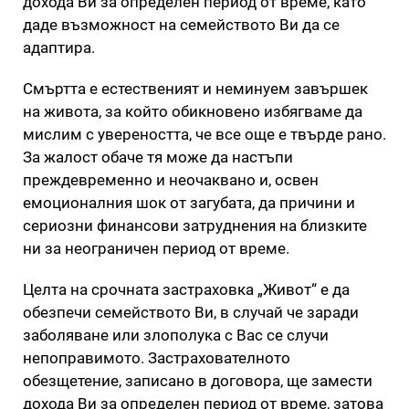
дохода Ви за определен период от време, като
даде възможност на семейството Ви да се
адаптира.
Смъртта е естественият и неминуем завършек
на живота, за който обикновено избягваме да
мислим с увереността, че все още е твърде рано.
За жалост обаче тя може да настъпи
преждевременно и неочаквано и, освен
емоционалния шок от загубата, да причини и
сериозни финансови затруднения на близките
ни за неограничен период от време.
Целта на срочната застраховка „Живот“ е да
обезпечи семейството Ви, в случай че заради
заболяване или злополука с Вас се случи
непоправимото. Застрахователното
обезщетение, записано в договора, ще замести
дохода Ви за определен период от време, затова