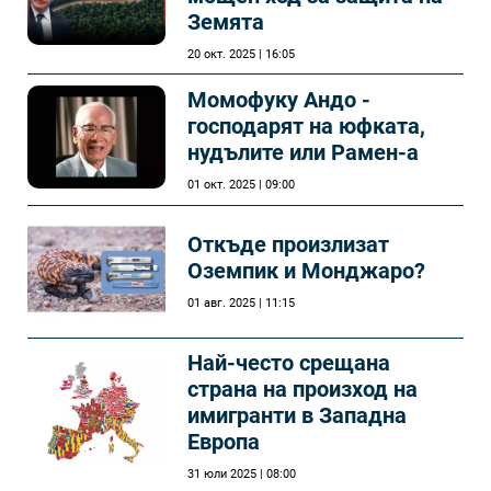
Земята
20 окт. 2025 | 16:05
Момофуку Андо -
господарят на юфката,
нудълите или Рамен-а
01 окт. 2025 | 09:00
Откъде произлизат
Оземпик и Монджаро?
01 авг. 2025 | 11:15
Най-често срещана
страна на произход на
имигранти в Западна
Европа
31 юли 2025 | 08:00