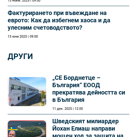
13 ноем. 2025 | 09:00
Фактурирането при въвеждане на
еврото: Как да избегнем хаоса и да
улесним счетоводството?
13 юни 2025 | 09:00
ДРУГИ
„СЕ Борднетце –
България“ ЕООД
прекратява дейността си
в България
11 дек. 2025 | 12:00
Шведският милиардер
Йохан Елиаш направи
мощен ход за защита на