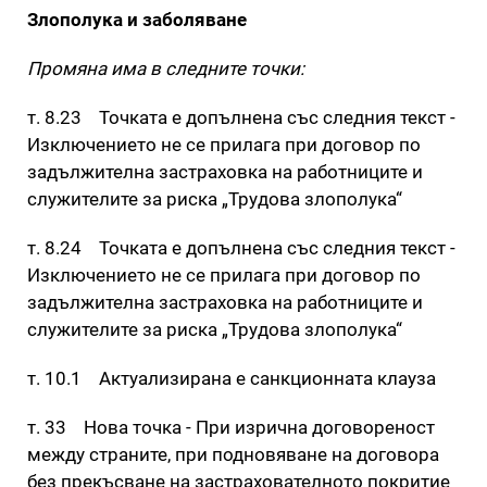
Злополука и заболяване
Промяна има в следните точки:
т. 8.23 Точката е допълнена със следния текст -
Изключението не се прилага при договор по
задължителна застраховка на работниците и
служителите за риска „Трудова злополука“
т. 8.24 Точката е допълнена със следния текст -
Изключението не се прилага при договор по
задължителна застраховка на работниците и
служителите за риска „Трудова злополука“
т. 10.1 Актуализирана е санкционната клауза
т. 33 Нова точка - При изрична договореност
между страните, при подновяване на договора
без прекъсване на застрахователното покритие