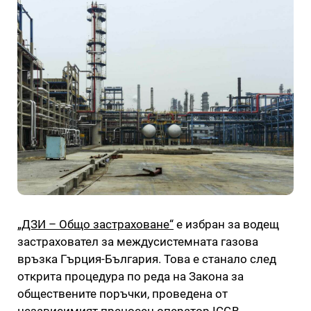
„ДЗИ – Общо застраховане“
е избран за водещ
застраховател за междусистемната газова
връзка Гърция-България. Това е станало след
открита процедура по реда на Закона за
обществените поръчки, проведена от
независимият преносен оператор ICGB.