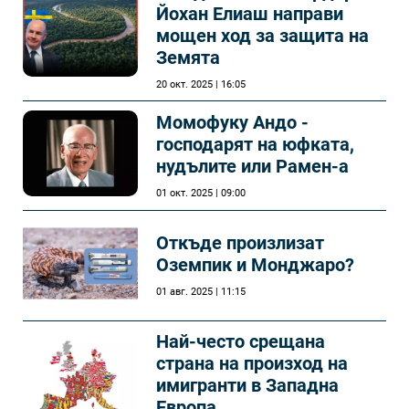
Йохан Елиаш направи
мощен ход за защита на
Земята
20 окт. 2025 | 16:05
Момофуку Андо -
господарят на юфката,
нудълите или Рамен-а
01 окт. 2025 | 09:00
Откъде произлизат
Оземпик и Монджаро?
01 авг. 2025 | 11:15
Най-често срещана
страна на произход на
имигранти в Западна
Европа