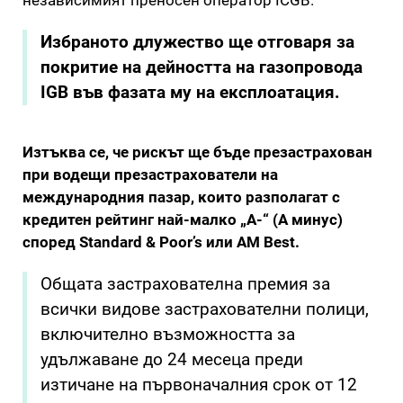
Избраното длужество ще отговаря за
покритие на дейността на газопровода
IGB във фазата му на експлоатация.
Изтъква се, че рискът ще бъде презастрахован
при водещи презастрахователи на
международния пазар, които разполагат с
кредитен рейтинг най-малко „А-“ (А минус)
според Standard & Poor’s или AM Best.
Общата застрахователна премия за
всички видове застрахователни полици,
включително възможността за
удължаване до 24 месеца преди
изтичане на първоначалния срок от 12