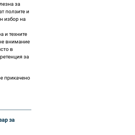
лезна за
ат ползите и
н избор на
а и техните
рне внимание
сто в
претенция за
 е прикачено
вар за