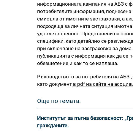
информационната кампания на АБЗ с ф
потребителите информация, поднесена п
смисъла от имотните застраховки, а а
подходяща за личната ситуация имотна
удовлетвореност. Представени са основ
специфики, като детайлно се разглежда
при сключване на застраховка за дома
публикацията с информация как да се п
обезщетение и как то се изплаща.
Ръководството за потребителя на АБЗ 
като документ
в pdf на сайта на асоциа
Още по темата:
Институтът за пътна безопасност: „Г
гражданите.