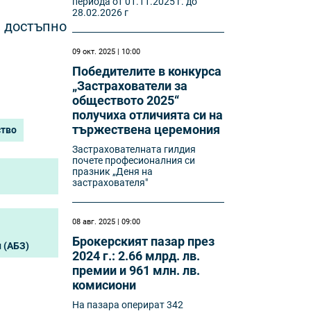
периода от 01.11.2025 г. до
28.02.2026 г
, достъпно
09 окт. 2025 | 10:00
Победителите в конкурса
„Застрахователи за
обществото 2025“
получиха отличията си на
тържествена церемония
тво
Застрахователната гилдия
почете професионалния си
празник „Деня на
застрахователя"
08 авг. 2025 | 09:00
Брокерският пазар през
 (АБЗ)
2024 г.: 2.66 млрд. лв.
премии и 961 млн. лв.
комисиони
На пазара оперират 342