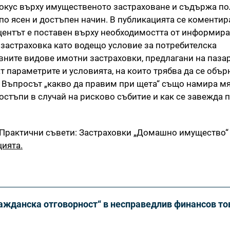
окус върху имущественото застраховане и съдържа по
о ясен и достъпен начин. В публикацията се коментир
кцентът е поставен върху необходимостта от информира
 застраховка като водещо условие за потребителска
ните видове имотни застраховки, предлагани на пазар
т параметрите и условията, на които трябва да се объ
. Въпросът „какво да правим при щета“ също намира мя
остъпи в случай на рисково събитие и как се завежда 
„Практични съвети: Застраховки „Домашно имущество“
цията.
ражданска отговорност“ в несправедлив финансов то