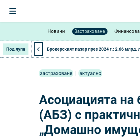
Новини
Застраховане
Финансова
Под лупа
Брокерският пазар през 2024 г.: 2.66 млрд. 
застраховане
|
актуално
Асоциацията на 
(АБЗ) с практич
„Домашно имущ