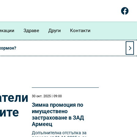
икации
Здраве
Други
Контакти
 хормон?
атели
30 окт. 2025 | 09:00
Зимна промоция по
ките
имуществено
застраховане в ЗАД
Армеец
Допълнителна отстъпка за