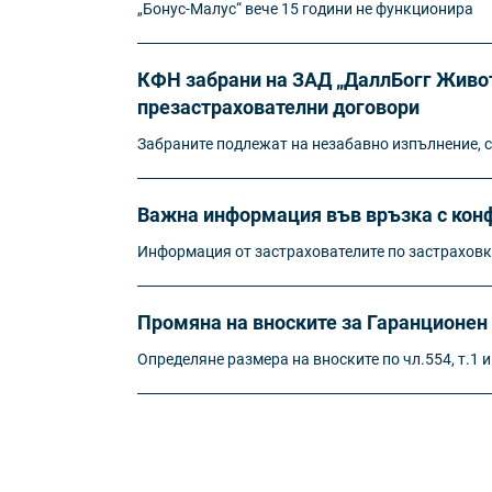
„Бонус-Малус“ вече 15 години не функционира
КФН забрани на ЗАД „ДаллБогг Живот
презастрахователни договори
Забраните подлежат на незабавно изпълнение, с
Важна информация във връзка с конф
Информация от застрахователите по застрахов
Промяна на вноските за Гаранционен 
Определяне размера на вноските по чл.554, т.1 и