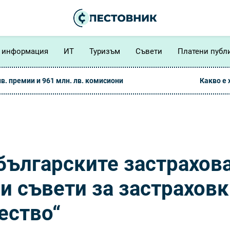
 информация
ИТ
Туризъм
Съвети
Платени публ
лв. премии и 961 млн. лв. комисиони
Какво е
българските застрахов
ни съвети за застрахов
ество“