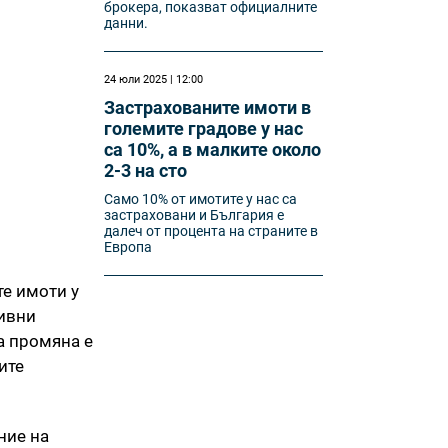
брокера, показват официалните
данни.
24 юли 2025 | 12:00
Застрахованите имоти в
големите градове у нас
са 10%, а в малките около
2-3 на сто
Само 10% от имотите у нас са
застраховани и България е
далеч от процента на страните в
Европа
те имоти у
тивни
а промяна е
ите
ние на