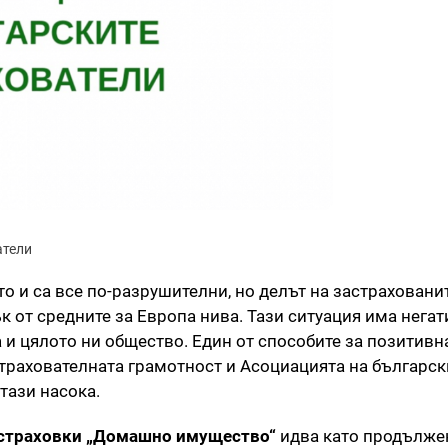
атели
о и са все по-разрушителни, но делът на застраховани
к от средните за Европа нива. Тази ситуация има нега
а и цялото ни общество. Един от способите за позитивн
рахователната грамотност и Асоциацията на българск
тази насока.
астраховки „Домашно имущество“
идва като продълже