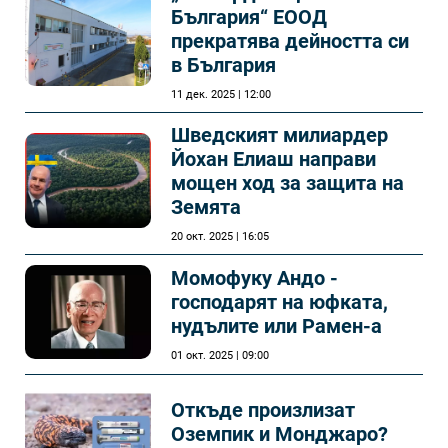
България“ ЕООД
прекратява дейността си
в България
11 дек. 2025 | 12:00
Шведският милиардер
Йохан Елиаш направи
мощен ход за защита на
Земята
20 окт. 2025 | 16:05
Момофуку Андо -
господарят на юфката,
нудълите или Рамен-а
01 окт. 2025 | 09:00
Откъде произлизат
Оземпик и Монджаро?