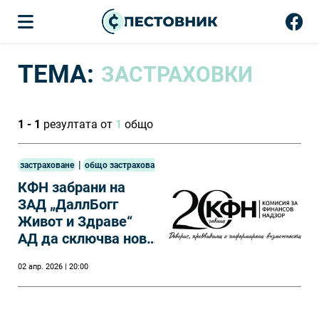
ТЕМА:
ЗАСТРАХОВКИ
1 - 1
резултата от
1
общо
|
застраховане
общо застраховане
КФН забрани на
ЗАД „ДаллБогг
Живот и Здраве“
АД да сключва нови
застрахователни
02 апр. 2026 | 20:00
или
презастрахователни
договори