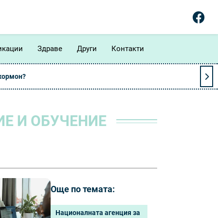
икации
Здраве
Други
Контакти
 хормон?
Е И ОБУЧЕНИЕ
Още по темата:
Националната агенция за