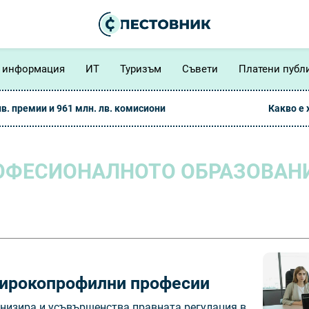
 информация
ИТ
Туризъм
Съвети
Платени публ
лв. премии и 961 млн. лв. комисиони
Какво е
ОФЕСИОНАЛНОТО ОБРАЗОВАНИ
широкопрофилни професии
рнизира и усъвършенства правната регулация в