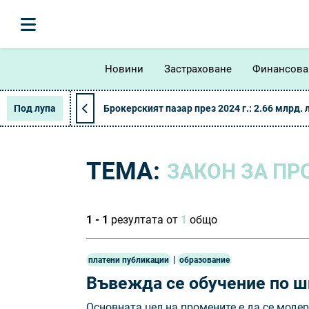
Новини
Застраховане
Финансова
Под лупа
Брокерският пазар през 2024 г.: 2.66 млрд. 
ТЕМА:
ЗАКОН ЗА ПР
1 - 1
резултата от
1
общо
|
платени публикации
образование
Въвежда се обучение по 
Основната цел на промените е да се моде