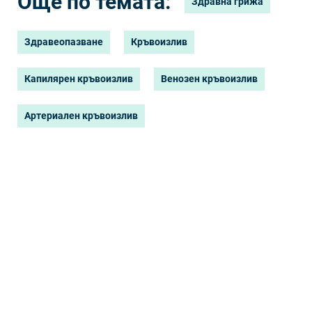
Още по темата:
Здравна грижа
Здравеопазване
Кръвоизлив
Капилярен кръвоизлив
Венозен кръвоизлив
Артериален кръвоизлив